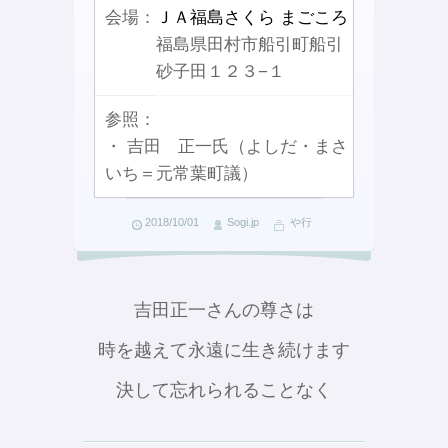
会場：
ＪＡ福島さくら まごころ
福島県田村市船引町船引
砂子田１２３−１
参照：
・ 吉田 正一氏（よしだ・まさ
いち＝元常葉町議）
2018/10/01
Sogi.jp
や行
吉田正一さんの尊さは
時を越えて永遠に生き続けます
決して忘れられることなく