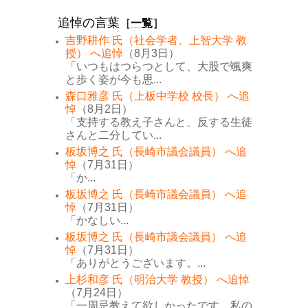
追悼の言葉
［
一覧
］
吉野耕作 氏（社会学者、上智大学 教
授） へ追悼
（8月3日）
「いつもはつらつとして、大股で颯爽
と歩く姿が今も思...
森口雅彦 氏（上板中学校 校長） へ追
悼
（8月2日）
「支持する教え子さんと、反する生徒
さんと二分してい...
板坂博之 氏（長崎市議会議員） へ追
悼
（7月31日）
「か...
板坂博之 氏（長崎市議会議員） へ追
悼
（7月31日）
「かなしい...
板坂博之 氏（長崎市議会議員） へ追
悼
（7月31日）
「ありがとうございます。...
上杉和彦 氏（明治大学 教授） へ追悼
（7月24日）
「一周忌教えて欲しかったです。私の