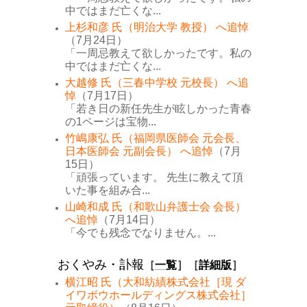
中ではまだ亡くな...
上杉和彦 氏（明治大学 教授） へ追悼
（7月24日）
「一周忌教えて欲しかったです。私の
中ではまだ亡くな...
大越修 氏（三春中学校 元校長） へ追
悼
（7月17日）
「若き日の新任先生が眩しかった青春
の1ページは宝物...
竹嶋康弘 氏（福岡県医師会 元会長、
日本医師会 元副会長） へ追悼
（7月
15日）
「頑張っています。 先生に教えて頂
いた事を組み合...
山崎和成 氏（和歌山弁護士会 会長）
へ追悼
（7月14日）
「今でも残念でなりません。...
おくやみ・訃報
［
一覧
］［
詳細版
］
横江昭 氏（大和紡績株式会社［現 ダ
イワボウホールディングス株式会社］