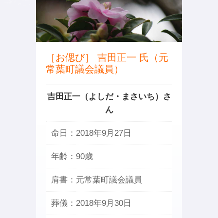
［お偲び］ 吉田正一 氏（元
常葉町議会議員）
吉田正一（よしだ・まさいち）さ
ん
命日：
2018年9月27日
年齢：
90歳
肩書：
元常葉町議会議員
葬儀：
2018年9月30日