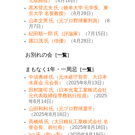
元取締役）
（8月16日）
黒木登志夫 氏（岐阜大学 元学長、東
京大学 名誉教授）
（8月28日）
山本文男 氏（元プロ野球審判員）
（8
月7日）
紀田順一郎 氏（評論家）
（7月15日）
露口茂 氏（俳優）
（4月28日）
お別れの会
［
一覧
］
まもなく1年・一周忌
［
一覧
］
中須勇雄 氏（元水産庁長官、大日本
水産会 元会長）
（2025年8月13日）
田村隆司 氏（日本光電工業株式会社
元代表取締役専務執行役員）
（2025
年8月14日）
山田和利 氏（元プロ野球選手）
（2025年8月16日）
高橋靖 氏（大日精化工業株式会社 名
誉会長、前社長）
（2025年8月18日）
luz 氏（歌い手）
（2025年8月19日）