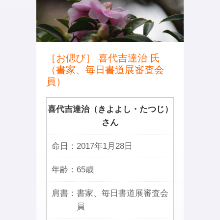
［お偲び］ 喜代吉達治 氏
（書家、毎日書道展審査会
員）
喜代吉達治（きよよし・たつじ）
さん
命日：
2017年1月28日
年齢：
65歳
肩書：
書家、毎日書道展審査会
員