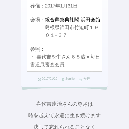
葬儀：
2017年1月31日
会場：
総合葬祭典礼閣 浜田会館
島根県浜田市竹迫町１９
０１−３７
参照：
・ 喜代吉※牛さん６５歳＝毎日
書道展審査会員
2017/01/29
Sogi.jp
か行
喜代吉達治さんの尊さは
時を越えて永遠に生き続けます
決して忘れられることなく