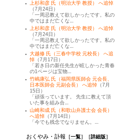
上杉和彦 氏（明治大学 教授） へ追悼
（7月24日）
「一周忌教えて欲しかったです。私の
中ではまだ亡くな...
上杉和彦 氏（明治大学 教授） へ追悼
（7月24日）
「一周忌教えて欲しかったです。私の
中ではまだ亡くな...
大越修 氏（三春中学校 元校長） へ追
悼
（7月17日）
「若き日の新任先生が眩しかった青春
の1ページは宝物...
竹嶋康弘 氏（福岡県医師会 元会長、
日本医師会 元副会長） へ追悼
（7月
15日）
「頑張っています。 先生に教えて頂
いた事を組み合...
山崎和成 氏（和歌山弁護士会 会長）
へ追悼
（7月14日）
「今でも残念でなりません。...
おくやみ・訃報
［
一覧
］［
詳細版
］