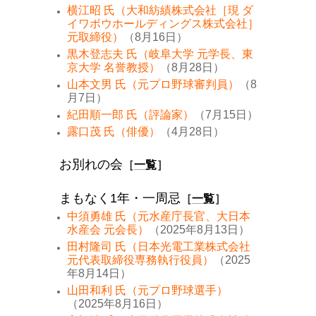
横江昭 氏（大和紡績株式会社［現 ダ
イワボウホールディングス株式会社］
元取締役）
（8月16日）
黒木登志夫 氏（岐阜大学 元学長、東
京大学 名誉教授）
（8月28日）
山本文男 氏（元プロ野球審判員）
（8
月7日）
紀田順一郎 氏（評論家）
（7月15日）
露口茂 氏（俳優）
（4月28日）
お別れの会
［
一覧
］
まもなく1年・一周忌
［
一覧
］
中須勇雄 氏（元水産庁長官、大日本
水産会 元会長）
（2025年8月13日）
田村隆司 氏（日本光電工業株式会社
元代表取締役専務執行役員）
（2025
年8月14日）
山田和利 氏（元プロ野球選手）
（2025年8月16日）