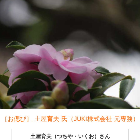
［お偲び］ 土屋育夫 氏（JUKI株式会社 元専務）
土屋育夫（つちや・いくお）さん