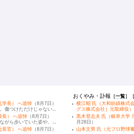
おくやみ・訃報
［
一覧
］
元学長） へ追悼
（8月7日）
横江昭 氏（大和紡績株式
傷つけただけじゃない...
グス株式会社］元取締役）
校長） へ追悼
（8月7日）
黒木登志夫 氏（岐阜大学 
がら歩いていた姿や、...
月28日）
元長官） へ追悼
（8月7日）
山本文男 氏（元プロ野球