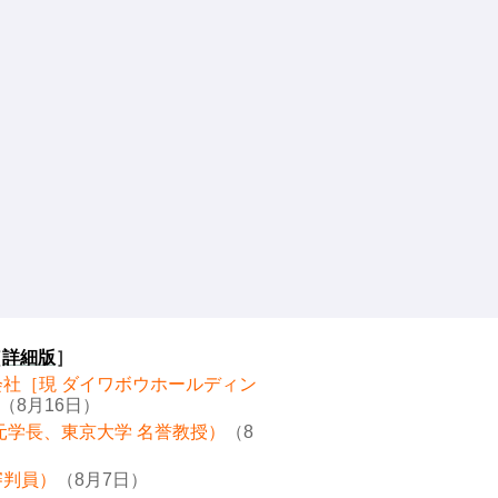
［
詳細版
］
会社［現 ダイワボウホールディン
（8月16日）
元学長、東京大学 名誉教授）
（8
審判員）
（8月7日）