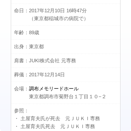
命日：
2017年12月10日 16時47分
（東京都稲城市の病院で）
年齢：
89歳
出身：
東京都
肩書：
JUKI株式会社 元専務
葬儀：
2017年12月14日
会場：
調布メモリードホール
東京都調布市菊野台１丁目１０−２
参照：
・ 土屋育夫氏が死去 元ＪＵＫＩ専務
・ 土屋育夫氏死去 元ＪＵＫＩ専務