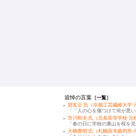
追悼の言葉
［
一覧
］
巽友正 氏（京都工芸繊維大学 
「「人の心を傷つけて何が悪い。
市川和夫 氏（北条高等学校 元
「春の日に学校の裏山を桜を見な
大橋寛明 氏（札幌高等裁判所 