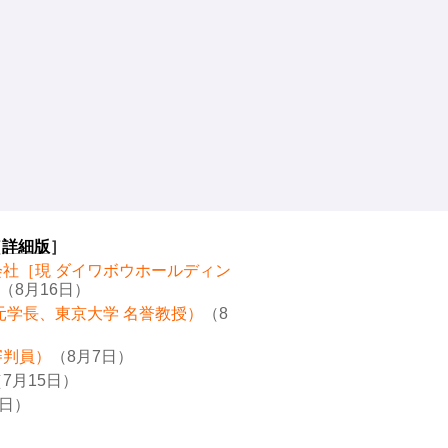
［
詳細版
］
会社［現 ダイワボウホールディン
（8月16日）
元学長、東京大学 名誉教授）
（8
審判員）
（8月7日）
7月15日）
8日）