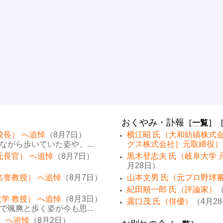
おくやみ・訃報
［
一覧
］
校長） へ追悼
（8月7日）
横江昭 氏（大和紡績株式
がら歩いていた姿や、...
グス株式会社］元取締役）
元長官） へ追悼
（8月7日）
黒木登志夫 氏（岐阜大学 
月28日）
名誉教授） へ追悼
（8月7日）
山本文男 氏（元プロ野球
紀田順一郎 氏（評論家）
（
学 教授） へ追悼
（8月3日）
露口茂 氏（俳優）
（4月2
颯爽と歩く姿が今も思...
） へ追悼
（8月2日）