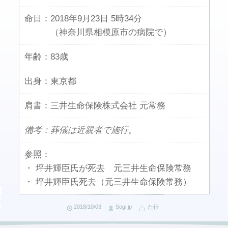
命日：
2018年9月23日 5時34分
（神奈川県相模原市の病院で）
年齢：
83歳
出身：
東京都
肩書：
三井生命保険株式会社 元常務
備考：葬儀は近親者で施行。
参照：
・ 坪井輝臣氏が死去 元三井生命保険常務
・ 坪井輝臣氏死去（元三井生命保険常務）
2018/10/03
Sogi.jp
た行