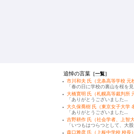
追悼の言葉
［
一覧
］
市川和夫 氏（北条高等学校 元
「春の日に学校の裏山を桜を見な
大橋寛明 氏（札幌高等裁判所 
「ありがとうございました...
大久保喬樹 氏（東京女子大学 
「ありがとうございました...
吉野耕作 氏（社会学者、上智大
「いつもはつらつとして、大股で
森口雅彦 氏（上板中学校 校長