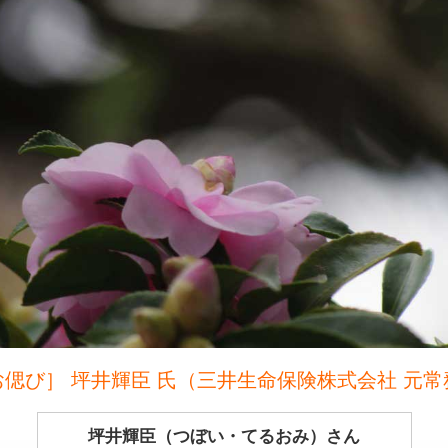
お偲び］ 坪井輝臣 氏（三井生命保険株式会社 元常
坪井輝臣（つぼい・てるおみ）さん