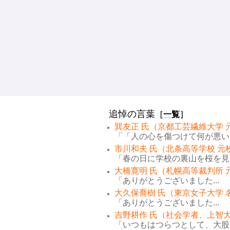
追悼の言葉
［
一覧
］
巽友正 氏（京都工芸繊維大学 
「「人の心を傷つけて何が悪い。
市川和夫 氏（北条高等学校 元
「春の日に学校の裏山を桜を見な
大橋寛明 氏（札幌高等裁判所 
「ありがとうございました...
大久保喬樹 氏（東京女子大学 
「ありがとうございました...
吉野耕作 氏（社会学者、上智大
「いつもはつらつとして、大股で