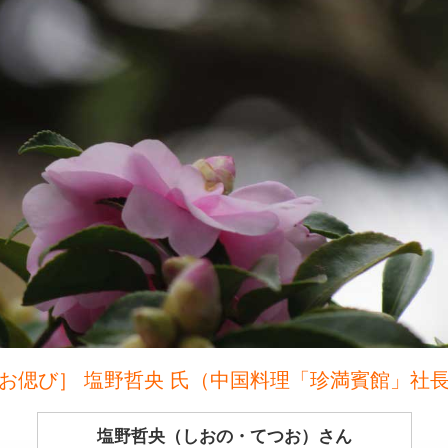
お偲び］ 塩野哲央 氏（中国料理「珍満賓館」社
塩野哲央（しおの・てつお）さん