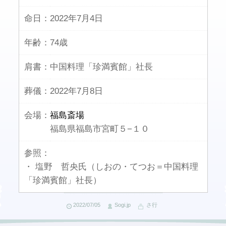
命日：
2022年7月4日
年齢：
74歳
肩書：
中国料理「珍満賓館」社長
葬儀：
2022年7月8日
会場：
福島斎場
福島県福島市宮町５−１０
参照：
・ 塩野 哲央氏（しおの・てつお＝中国料理
「珍満賓館」社長）
2022/07/05
Sogi.jp
さ行