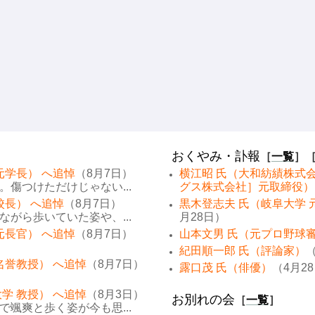
おくやみ・訃報
［
一覧
］
元学長） へ追悼
（8月7日）
横江昭 氏（大和紡績株式
傷つけただけじゃない...
グス株式会社］元取締役）
校長） へ追悼
（8月7日）
黒木登志夫 氏（岐阜大学 
がら歩いていた姿や、...
月28日）
元長官） へ追悼
（8月7日）
山本文男 氏（元プロ野球
紀田順一郎 氏（評論家）
（
名誉教授） へ追悼
（8月7日）
露口茂 氏（俳優）
（4月2
学 教授） へ追悼
（8月3日）
お別れの会
［
一覧
］
颯爽と歩く姿が今も思...