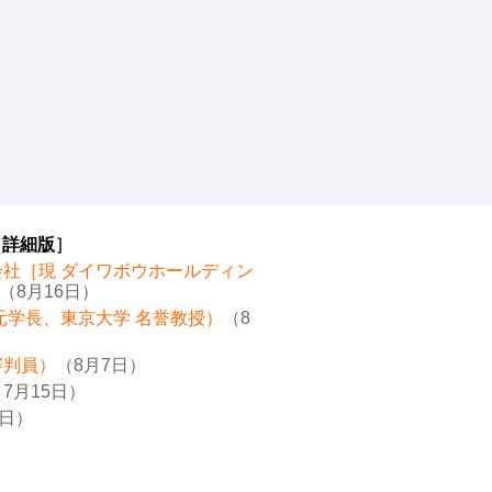
［
詳細版
］
会社［現 ダイワボウホールディン
（8月16日）
元学長、東京大学 名誉教授）
（8
審判員）
（8月7日）
7月15日）
8日）