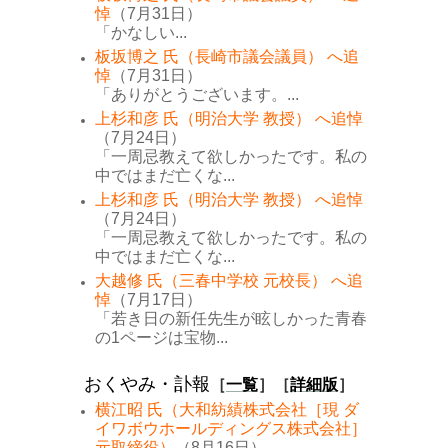
悼
（7月31日）
「かなしい...
板坂博之 氏（長崎市議会議員） へ追
悼
（7月31日）
「ありがとうございます。...
上杉和彦 氏（明治大学 教授） へ追悼
（7月24日）
「一周忌教えて欲しかったです。私の
中ではまだ亡くな...
上杉和彦 氏（明治大学 教授） へ追悼
（7月24日）
「一周忌教えて欲しかったです。私の
中ではまだ亡くな...
大越修 氏（三春中学校 元校長） へ追
悼
（7月17日）
「若き日の新任先生が眩しかった青春
の1ページは宝物...
おくやみ・訃報
［
一覧
］［
詳細版
］
横江昭 氏（大和紡績株式会社［現 ダ
イワボウホールディングス株式会社］
元取締役）
（8月16日）