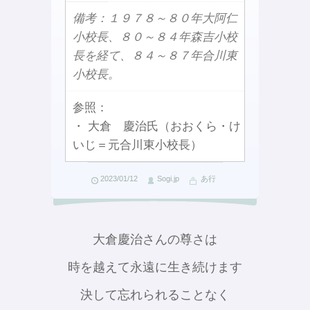
備考：１９７８～８０年大阿仁
小校長、８０～８４年森吉小校
長を経て、８４～８７年合川東
小校長。
参照：
・ 大倉 慶治氏（おおくら・け
いじ＝元合川東小校長）
2023/01/12
Sogi.jp
あ行
大倉慶治さんの尊さは
時を越えて永遠に生き続けます
決して忘れられることなく