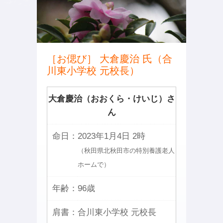
［お偲び］ 大倉慶治 氏（合
川東小学校 元校長）
大倉慶治（おおくら・けいじ）さ
ん
命日：
2023年1月4日 2時
（秋田県北秋田市の特別養護老人
ホームで）
年齢：
96歳
肩書：
合川東小学校 元校長