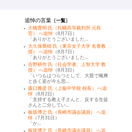
追悼の言葉
［
一覧
］
大橋寛明 氏（札幌高等裁判所 元長
官） へ追悼
（8月7日）
「ありがとうございました...
大久保喬樹 氏（東京女子大学 名誉教
授） へ追悼
（8月7日）
「ありがとうございました...
吉野耕作 氏（社会学者、上智大学 教
授） へ追悼
（8月3日）
「いつもはつらつとして、大股で颯爽
と歩く姿が今も思...
森口雅彦 氏（上板中学校 校長） へ追
悼
（8月2日）
「支持する教え子さんと、反する生徒
さんと二分してい...
板坂博之 氏（長崎市議会議員） へ追
悼
（7月31日）
「か...
板坂博之 氏（長崎市議会議員） へ追