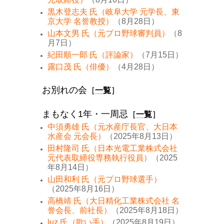
黒木登志夫 氏（岐阜大学 元学長、東
京大学 名誉教授）
（8月28日）
山本文男 氏（元プロ野球審判員）
（8
月7日）
紀田順一郎 氏（評論家）
（7月15日）
露口茂 氏（俳優）
（4月28日）
お別れの会
［
一覧
］
まもなく1年・一周忌
［
一覧
］
中須勇雄 氏（元水産庁長官、大日本
水産会 元会長）
（2025年8月13日）
田村隆司 氏（日本光電工業株式会社
元代表取締役専務執行役員）
（2025
年8月14日）
山田和利 氏（元プロ野球選手）
（2025年8月16日）
高橋靖 氏（大日精化工業株式会社 名
誉会長、前社長）
（2025年8月18日）
luz 氏（歌い手）
（2025年8月19日）