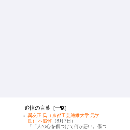
追悼の言葉
［
一覧
］
巽友正 氏（京都工芸繊維大学 元学
長） へ追悼
（8月7日）
「「人の心を傷つけて何が悪い。傷つ