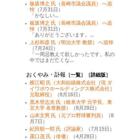
板坂博之 氏（長崎市議会議員） へ追
悼
（7月31日）
「かなしい...
板坂博之 氏（長崎市議会議員） へ追
悼
（7月31日）
「ありがとうございます。...
上杉和彦 氏（明治大学 教授） へ追悼
（7月24日）
「一周忌教えて欲しかったです。私の
中ではまだ亡くな...
おくやみ・訃報
［
一覧
］［
詳細版
］
横江昭 氏（大和紡績株式会社［現 ダ
イワボウホールディングス株式会社］
元取締役）
（8月16日）
黒木登志夫 氏（岐阜大学 元学長、東
京大学 名誉教授）
（8月28日）
山本文男 氏（元プロ野球審判員）
（8
月7日）
紀田順一郎 氏（評論家）
（7月15日）
露口茂 氏（俳優）
（4月28日）