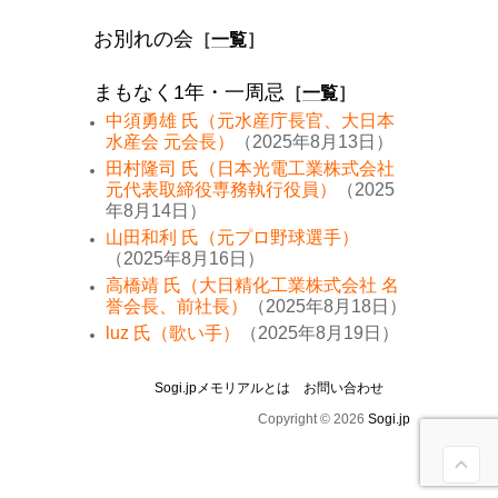
お別れの会
［
一覧
］
まもなく1年・一周忌
［
一覧
］
中須勇雄 氏（元水産庁長官、大日本
水産会 元会長）
（2025年8月13日）
田村隆司 氏（日本光電工業株式会社
元代表取締役専務執行役員）
（2025
年8月14日）
山田和利 氏（元プロ野球選手）
（2025年8月16日）
高橋靖 氏（大日精化工業株式会社 名
誉会長、前社長）
（2025年8月18日）
luz 氏（歌い手）
（2025年8月19日）
Sogi.jpメモリアルとは
お問い合わせ
Copyright © 2026
Sogi.jp