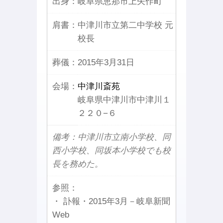
出身：
岐阜県恵那市上矢作町
肩書：
中津川市立第二中学校 元
校長
葬儀：
2015年3月31日
会場：
中津川斎苑
岐阜県中津川市中津川１
２２０−６
備考：中津川市立南小学校、同
西小学校、同坂本小学校でも校
長を務めた。
参照：
・ 訃報・2015年3月－岐阜新聞
Web