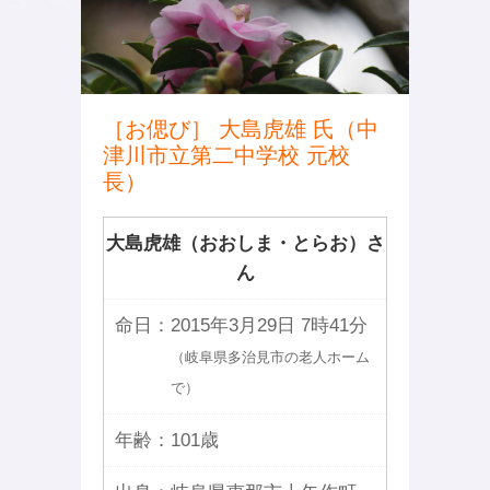
［お偲び］ 大島虎雄 氏（中
津川市立第二中学校 元校
長）
大島虎雄（おおしま・とらお）さ
ん
命日：
2015年3月29日 7時41分
（岐阜県多治見市の老人ホーム
で）
年齢：
101歳