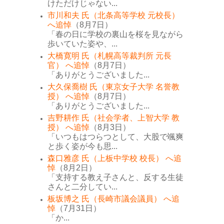
けただけじゃない...
市川和夫 氏（北条高等学校 元校長）
へ追悼
（8月7日）
「春の日に学校の裏山を桜を見ながら
歩いていた姿や、...
大橋寛明 氏（札幌高等裁判所 元長
官） へ追悼
（8月7日）
「ありがとうございました...
大久保喬樹 氏（東京女子大学 名誉教
授） へ追悼
（8月7日）
「ありがとうございました...
吉野耕作 氏（社会学者、上智大学 教
授） へ追悼
（8月3日）
「いつもはつらつとして、大股で颯爽
と歩く姿が今も思...
森口雅彦 氏（上板中学校 校長） へ追
悼
（8月2日）
「支持する教え子さんと、反する生徒
さんと二分してい...
板坂博之 氏（長崎市議会議員） へ追
悼
（7月31日）
「か...