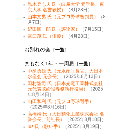
黒木登志夫 氏（岐阜大学 元学長、東
京大学 名誉教授）
（8月28日）
山本文男 氏（元プロ野球審判員）
（8
月7日）
紀田順一郎 氏（評論家）
（7月15日）
露口茂 氏（俳優）
（4月28日）
お別れの会
［
一覧
］
まもなく1年・一周忌
［
一覧
］
中須勇雄 氏（元水産庁長官、大日本
水産会 元会長）
（2025年8月13日）
田村隆司 氏（日本光電工業株式会社
元代表取締役専務執行役員）
（2025
年8月14日）
山田和利 氏（元プロ野球選手）
（2025年8月16日）
高橋靖 氏（大日精化工業株式会社 名
誉会長、前社長）
（2025年8月18日）
luz 氏（歌い手）
（2025年8月19日）