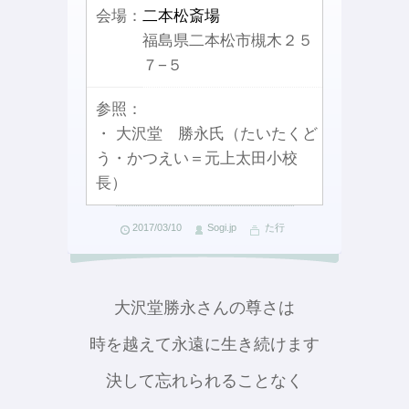
会場：
二本松斎場
福島県二本松市槻木２５
７−５
参照：
・ 大沢堂 勝永氏（たいたくど
う・かつえい＝元上太田小校
長）
2017/03/10
Sogi.jp
た行
大沢堂勝永さんの尊さは
時を越えて永遠に生き続けます
決して忘れられることなく