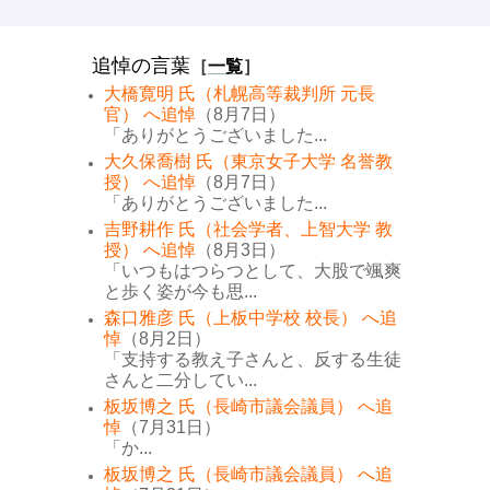
追悼の言葉
［
一覧
］
大橋寛明 氏（札幌高等裁判所 元長
官） へ追悼
（8月7日）
「ありがとうございました...
大久保喬樹 氏（東京女子大学 名誉教
授） へ追悼
（8月7日）
「ありがとうございました...
吉野耕作 氏（社会学者、上智大学 教
授） へ追悼
（8月3日）
「いつもはつらつとして、大股で颯爽
と歩く姿が今も思...
森口雅彦 氏（上板中学校 校長） へ追
悼
（8月2日）
「支持する教え子さんと、反する生徒
さんと二分してい...
板坂博之 氏（長崎市議会議員） へ追
悼
（7月31日）
「か...
板坂博之 氏（長崎市議会議員） へ追