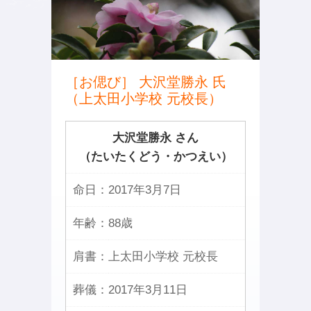
［お偲び］ 大沢堂勝永 氏
（上太田小学校 元校長）
大沢堂勝永 さん
（たいたくどう・かつえい）
命日：
2017年3月7日
年齢：
88歳
肩書：
上太田小学校 元校長
葬儀：
2017年3月11日