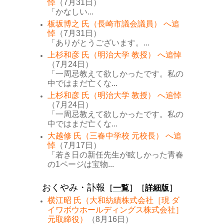
悼
（7月31日）
「かなしい...
板坂博之 氏（長崎市議会議員） へ追
悼
（7月31日）
「ありがとうございます。...
上杉和彦 氏（明治大学 教授） へ追悼
（7月24日）
「一周忌教えて欲しかったです。私の
中ではまだ亡くな...
上杉和彦 氏（明治大学 教授） へ追悼
（7月24日）
「一周忌教えて欲しかったです。私の
中ではまだ亡くな...
大越修 氏（三春中学校 元校長） へ追
悼
（7月17日）
「若き日の新任先生が眩しかった青春
の1ページは宝物...
おくやみ・訃報
［
一覧
］［
詳細版
］
横江昭 氏（大和紡績株式会社［現 ダ
イワボウホールディングス株式会社］
元取締役）
（8月16日）