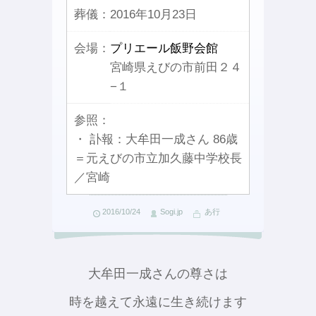
葬儀：
2016年10月23日
会場：
プリエール飯野会館
宮崎県えびの市前田２４
−１
参照：
・ 訃報：大牟田一成さん 86歳
＝元えびの市立加久藤中学校長
／宮崎
2016/10/24
Sogi.jp
あ行
大牟田一成さんの尊さは
時を越えて永遠に生き続けます