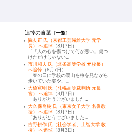
追悼の言葉
［
一覧
］
巽友正 氏（京都工芸繊維大学 元学
長） へ追悼
（8月7日）
「「人の心を傷つけて何が悪い。傷つ
けただけじゃない...
市川和夫 氏（北条高等学校 元校長）
へ追悼
（8月7日）
「春の日に学校の裏山を桜を見ながら
歩いていた姿や、...
大橋寛明 氏（札幌高等裁判所 元長
官） へ追悼
（8月7日）
「ありがとうございました...
大久保喬樹 氏（東京女子大学 名誉教
授） へ追悼
（8月7日）
「ありがとうございました...
吉野耕作 氏（社会学者、上智大学 教
授） へ追悼
（8月3日）