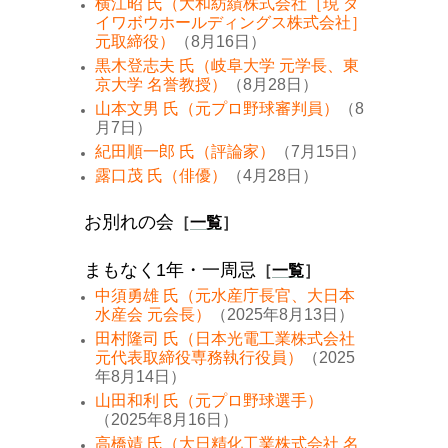
横江昭 氏（大和紡績株式会社［現 ダ
イワボウホールディングス株式会社］
元取締役）
（8月16日）
黒木登志夫 氏（岐阜大学 元学長、東
京大学 名誉教授）
（8月28日）
山本文男 氏（元プロ野球審判員）
（8
月7日）
紀田順一郎 氏（評論家）
（7月15日）
露口茂 氏（俳優）
（4月28日）
お別れの会
［
一覧
］
まもなく1年・一周忌
［
一覧
］
中須勇雄 氏（元水産庁長官、大日本
水産会 元会長）
（2025年8月13日）
田村隆司 氏（日本光電工業株式会社
元代表取締役専務執行役員）
（2025
年8月14日）
山田和利 氏（元プロ野球選手）
（2025年8月16日）
高橋靖 氏（大日精化工業株式会社 名