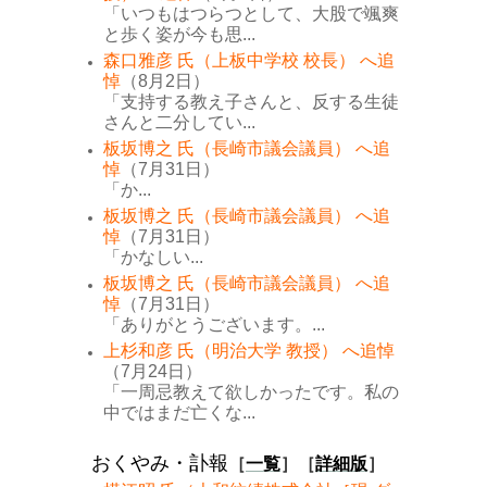
「いつもはつらつとして、大股で颯爽
と歩く姿が今も思...
森口雅彦 氏（上板中学校 校長） へ追
悼
（8月2日）
「支持する教え子さんと、反する生徒
さんと二分してい...
板坂博之 氏（長崎市議会議員） へ追
悼
（7月31日）
「か...
板坂博之 氏（長崎市議会議員） へ追
悼
（7月31日）
「かなしい...
板坂博之 氏（長崎市議会議員） へ追
悼
（7月31日）
「ありがとうございます。...
上杉和彦 氏（明治大学 教授） へ追悼
（7月24日）
「一周忌教えて欲しかったです。私の
中ではまだ亡くな...
おくやみ・訃報
［
一覧
］［
詳細版
］