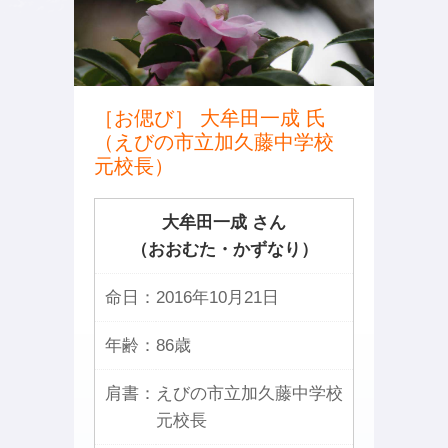
［お偲び］ 大牟田一成 氏
（えびの市立加久藤中学校
元校長）
大牟田一成 さん
（おおむた・かずなり）
命日：
2016年10月21日
年齢：
86歳
肩書：
えびの市立加久藤中学校
元校長