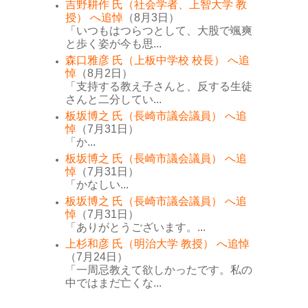
吉野耕作 氏（社会学者、上智大学 教
授） へ追悼
（8月3日）
「いつもはつらつとして、大股で颯爽
と歩く姿が今も思...
森口雅彦 氏（上板中学校 校長） へ追
悼
（8月2日）
「支持する教え子さんと、反する生徒
さんと二分してい...
板坂博之 氏（長崎市議会議員） へ追
悼
（7月31日）
「か...
板坂博之 氏（長崎市議会議員） へ追
悼
（7月31日）
「かなしい...
板坂博之 氏（長崎市議会議員） へ追
悼
（7月31日）
「ありがとうございます。...
上杉和彦 氏（明治大学 教授） へ追悼
（7月24日）
「一周忌教えて欲しかったです。私の
中ではまだ亡くな...