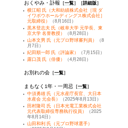
おくやみ・訃報
［
一覧
］［
詳細版
］
横江昭 氏（大和紡績株式会社［現 ダ
イワボウホールディングス株式会社］
元取締役）
（8月16日）
黒木登志夫 氏（岐阜大学 元学長、東
京大学 名誉教授）
（8月28日）
山本文男 氏（元プロ野球審判員）
（8
月7日）
紀田順一郎 氏（評論家）
（7月15日）
露口茂 氏（俳優）
（4月28日）
お別れの会
［
一覧
］
まもなく1年・一周忌
［
一覧
］
中須勇雄 氏（元水産庁長官、大日本
水産会 元会長）
（2025年8月13日）
田村隆司 氏（日本光電工業株式会社
元代表取締役専務執行役員）
（2025
年8月14日）
山田和利 氏（元プロ野球選手）