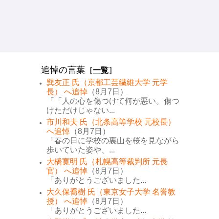
追悼の言葉
［
一覧
］
巽友正 氏（京都工芸繊維大学 元学
長） へ追悼
（8月7日）
「「人の心を傷つけて何が悪い。傷つ
けただけじゃない...
市川和夫 氏（北条高等学校 元校長）
へ追悼
（8月7日）
「春の日に学校の裏山を桜を見ながら
歩いていた姿や、...
大橋寛明 氏（札幌高等裁判所 元長
官） へ追悼
（8月7日）
「ありがとうございました...
大久保喬樹 氏（東京女子大学 名誉教
授） へ追悼
（8月7日）
「ありがとうございました...