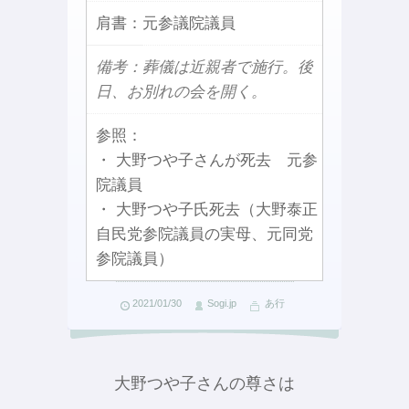
肩書：
元参議院議員
備考：葬儀は近親者で施行。後
日、お別れの会を開く。
参照：
・ 大野つや子さんが死去 元参
院議員
・ 大野つや子氏死去（大野泰正
自民党参院議員の実母、元同党
参院議員）
2021/01/30
Sogi.jp
あ行
大野つや子さんの尊さは