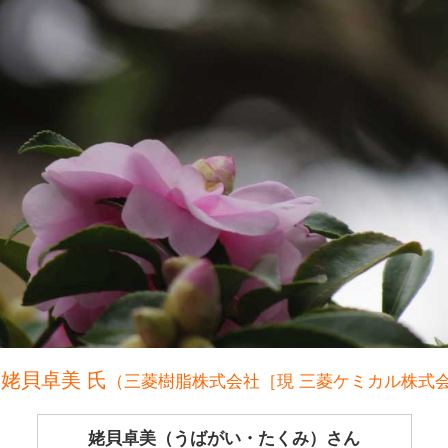
 姥貝卓美 氏
（三菱樹脂株式会社［現 三菱ケミカル株式
姥貝卓美（うばがい・たくみ）さん