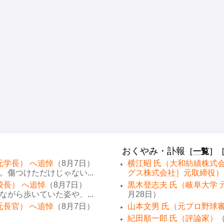
おくやみ・訃報
［
一覧
］
元学長） へ追悼
（8月7日）
横江昭 氏（大和紡績株式
傷つけただけじゃない...
グス株式会社］元取締役）
校長） へ追悼
（8月7日）
黒木登志夫 氏（岐阜大学 
がら歩いていた姿や、...
月28日）
元長官） へ追悼
（8月7日）
山本文男 氏（元プロ野球
紀田順一郎 氏（評論家）
（