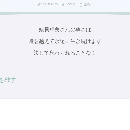
2023/01/25
Sogi.jp
あ行
姥貝卓美さんの尊さは
時を越えて永遠に生き続けます
決して忘れられることなく
を残す