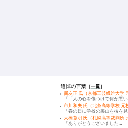
追悼の言葉
［
一覧
］
巽友正 氏（京都工芸繊維大学 
「「人の心を傷つけて何が悪い。
市川和夫 氏（北条高等学校 元
「春の日に学校の裏山を桜を見な
大橋寛明 氏（札幌高等裁判所 
「ありがとうございました...