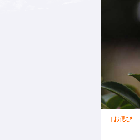
［お偲び］