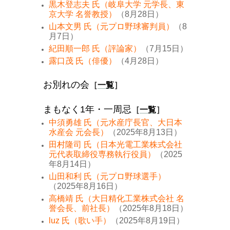
黒木登志夫 氏（岐阜大学 元学長、東
京大学 名誉教授）
（8月28日）
山本文男 氏（元プロ野球審判員）
（8
月7日）
紀田順一郎 氏（評論家）
（7月15日）
露口茂 氏（俳優）
（4月28日）
お別れの会
［
一覧
］
まもなく1年・一周忌
［
一覧
］
中須勇雄 氏（元水産庁長官、大日本
水産会 元会長）
（2025年8月13日）
田村隆司 氏（日本光電工業株式会社
元代表取締役専務執行役員）
（2025
年8月14日）
山田和利 氏（元プロ野球選手）
（2025年8月16日）
高橋靖 氏（大日精化工業株式会社 名
誉会長、前社長）
（2025年8月18日）
luz 氏（歌い手）
（2025年8月19日）