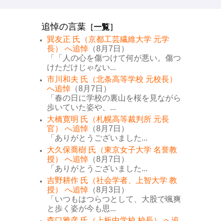
追悼の言葉
［
一覧
］
巽友正 氏（京都工芸繊維大学 元学
長） へ追悼
（8月7日）
「「人の心を傷つけて何が悪い。傷つ
けただけじゃない...
市川和夫 氏（北条高等学校 元校長）
へ追悼
（8月7日）
「春の日に学校の裏山を桜を見ながら
歩いていた姿や、...
大橋寛明 氏（札幌高等裁判所 元長
官） へ追悼
（8月7日）
「ありがとうございました...
大久保喬樹 氏（東京女子大学 名誉教
授） へ追悼
（8月7日）
「ありがとうございました...
吉野耕作 氏（社会学者、上智大学 教
授） へ追悼
（8月3日）
「いつもはつらつとして、大股で颯爽
と歩く姿が今も思...
森口雅彦 氏（上板中学校 校長） へ追