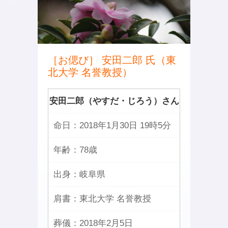
［お偲び］ 安田二郎 氏（東
北大学 名誉教授）
安田二郎（やすだ・じろう）さん
命日：
2018年1月30日 19時5分
年齢：
78歳
出身：
岐阜県
肩書：
東北大学 名誉教授
葬儀：
2018年2月5日