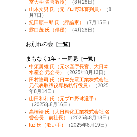
京大学 名誉教授）
（8月28日）
山本文男 氏（元プロ野球審判員）
（8
月7日）
紀田順一郎 氏（評論家）
（7月15日）
露口茂 氏（俳優）
（4月28日）
お別れの会
［
一覧
］
まもなく1年・一周忌
［
一覧
］
中須勇雄 氏（元水産庁長官、大日本
水産会 元会長）
（2025年8月13日）
田村隆司 氏（日本光電工業株式会社
元代表取締役専務執行役員）
（2025
年8月14日）
山田和利 氏（元プロ野球選手）
（2025年8月16日）
高橋靖 氏（大日精化工業株式会社 名
誉会長、前社長）
（2025年8月18日）
luz 氏（歌い手）
（2025年8月19日）