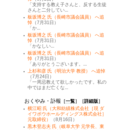
「支持する教え子さんと、反する生徒
さんと二分してい...
板坂博之 氏（長崎市議会議員） へ追
悼
（7月31日）
「か...
板坂博之 氏（長崎市議会議員） へ追
悼
（7月31日）
「かなしい...
板坂博之 氏（長崎市議会議員） へ追
悼
（7月31日）
「ありがとうございます。...
上杉和彦 氏（明治大学 教授） へ追悼
（7月24日）
「一周忌教えて欲しかったです。私の
中ではまだ亡くな...
おくやみ・訃報
［
一覧
］［
詳細版
］
横江昭 氏（大和紡績株式会社［現 ダ
イワボウホールディングス株式会社］
元取締役）
（8月16日）
黒木登志夫 氏（岐阜大学 元学長、東