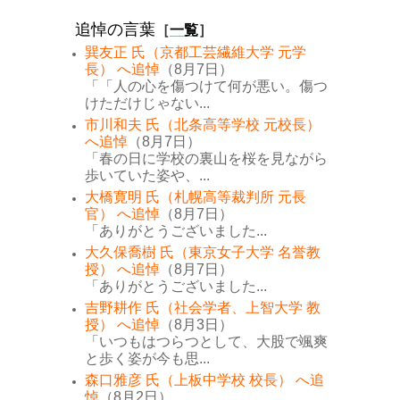
追悼の言葉
［
一覧
］
巽友正 氏（京都工芸繊維大学 元学
長） へ追悼
（8月7日）
「「人の心を傷つけて何が悪い。傷つ
けただけじゃない...
市川和夫 氏（北条高等学校 元校長）
へ追悼
（8月7日）
「春の日に学校の裏山を桜を見ながら
歩いていた姿や、...
大橋寛明 氏（札幌高等裁判所 元長
官） へ追悼
（8月7日）
「ありがとうございました...
大久保喬樹 氏（東京女子大学 名誉教
授） へ追悼
（8月7日）
「ありがとうございました...
吉野耕作 氏（社会学者、上智大学 教
授） へ追悼
（8月3日）
「いつもはつらつとして、大股で颯爽
と歩く姿が今も思...
森口雅彦 氏（上板中学校 校長） へ追
悼
（8月2日）