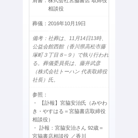
肩書：
株式会社宮脇書店 取締役
相談役
葬儀：
2016年10月19日
備考：社葬は、11月14日13時、
公益会館西館（香川県高松市藤
塚町３丁目８−９）で執り行われ
る。葬儀委員長は、藤井武彦
（株式会社トーハン 代表取締役
社長）氏。
参照：
・ 【訃報】宮脇安治氏（みやわ
き・やすはる＝宮脇書店取締役
相談役）
・ 訃報：宮脇安治さん 92歳＝
宮脇書店相談役 ／香川