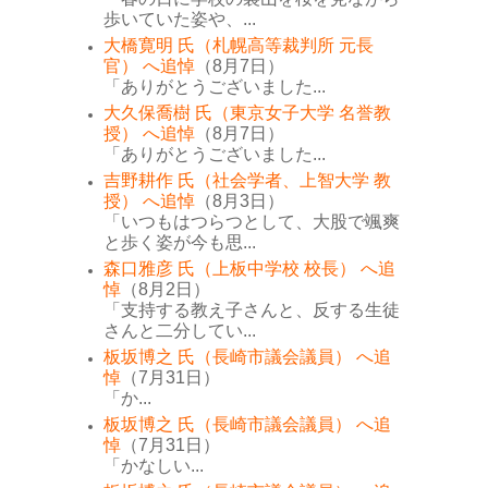
歩いていた姿や、...
大橋寛明 氏（札幌高等裁判所 元長
官） へ追悼
（8月7日）
「ありがとうございました...
大久保喬樹 氏（東京女子大学 名誉教
授） へ追悼
（8月7日）
「ありがとうございました...
吉野耕作 氏（社会学者、上智大学 教
授） へ追悼
（8月3日）
「いつもはつらつとして、大股で颯爽
と歩く姿が今も思...
森口雅彦 氏（上板中学校 校長） へ追
悼
（8月2日）
「支持する教え子さんと、反する生徒
さんと二分してい...
板坂博之 氏（長崎市議会議員） へ追
悼
（7月31日）
「か...
板坂博之 氏（長崎市議会議員） へ追
悼
（7月31日）
「かなしい...