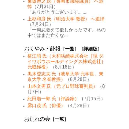
板坂博之 氏（長崎市議会議員） へ追
悼
（7月31日）
「ありがとうございます。...
上杉和彦 氏（明治大学 教授） へ追悼
（7月24日）
「一周忌教えて欲しかったです。私の
中ではまだ亡くな...
おくやみ・訃報
［
一覧
］［
詳細版
］
横江昭 氏（大和紡績株式会社［現 ダ
イワボウホールディングス株式会社］
元取締役）
（8月16日）
黒木登志夫 氏（岐阜大学 元学長、東
京大学 名誉教授）
（8月28日）
山本文男 氏（元プロ野球審判員）
（8
月7日）
紀田順一郎 氏（評論家）
（7月15日）
露口茂 氏（俳優）
（4月28日）
お別れの会
［
一覧
］