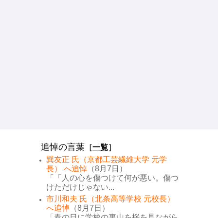
追悼の言葉
［
一覧
］
巽友正 氏（京都工芸繊維大学 元学
長） へ追悼
（8月7日）
「「人の心を傷つけて何が悪い。傷つ
けただけじゃない...
市川和夫 氏（北条高等学校 元校長）
へ追悼
（8月7日）
「春の日に学校の裏山を桜を見ながら