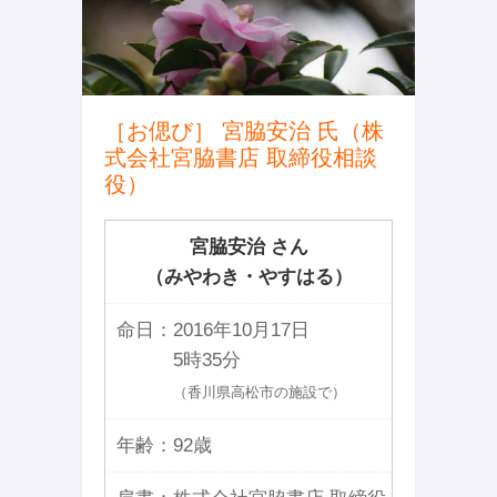
［お偲び］ 宮脇安治 氏（株
式会社宮脇書店 取締役相談
役）
宮脇安治 さん
（みやわき・やすはる）
命日：
2016年10月17日
5時35分
（香川県高松市の施設で）
年齢：
92歳