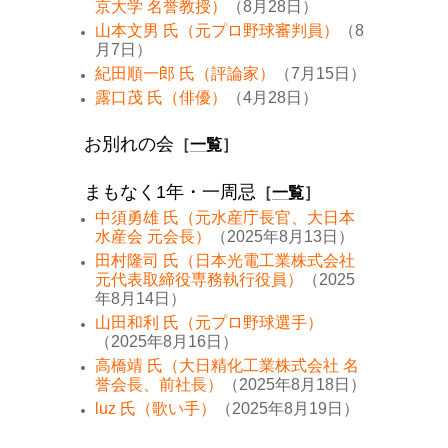
京大学 名誉教授）
（8月28日）
山本文男 氏（元プロ野球審判員）
（8
月7日）
紀田順一郎 氏（評論家）
（7月15日）
露口茂 氏（俳優）
（4月28日）
お別れの会
［
一覧
］
まもなく1年・一周忌
［
一覧
］
中須勇雄 氏（元水産庁長官、大日本
水産会 元会長）
（2025年8月13日）
田村隆司 氏（日本光電工業株式会社
元代表取締役専務執行役員）
（2025
年8月14日）
山田和利 氏（元プロ野球選手）
（2025年8月16日）
高橋靖 氏（大日精化工業株式会社 名
誉会長、前社長）
（2025年8月18日）
luz 氏（歌い手）
（2025年8月19日）