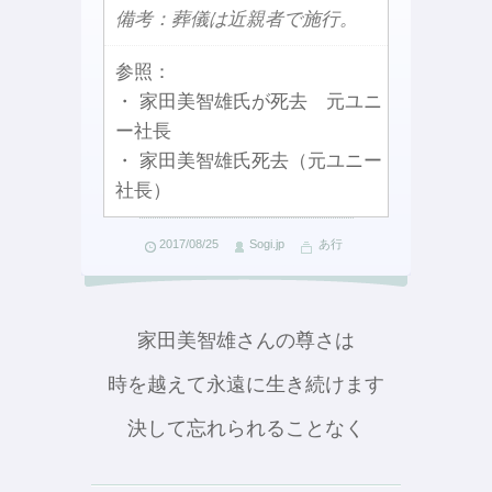
備考：葬儀は近親者で施行。
参照：
・ 家田美智雄氏が死去 元ユニ
ー社長
・ 家田美智雄氏死去（元ユニー
社長）
2017/08/25
Sogi.jp
あ行
家田美智雄さんの尊さは
時を越えて永遠に生き続けます
決して忘れられることなく