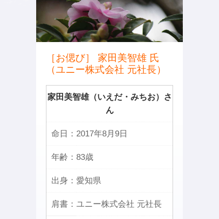
［お偲び］ 家田美智雄 氏
（ユニー株式会社 元社長）
家田美智雄（いえだ・みちお）さ
ん
命日：
2017年8月9日
年齢：
83歳
出身：
愛知県
肩書：
ユニー株式会社 元社長