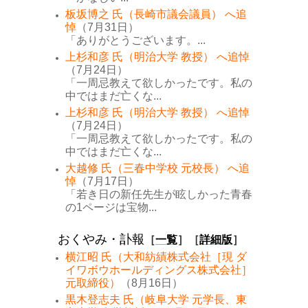
板坂博之 氏（長崎市議会議員） へ追
悼
（7月31日）
「ありがとうございます。...
上杉和彦 氏（明治大学 教授） へ追悼
（7月24日）
「一周忌教えて欲しかったです。私の
中ではまだ亡くな...
上杉和彦 氏（明治大学 教授） へ追悼
（7月24日）
「一周忌教えて欲しかったです。私の
中ではまだ亡くな...
大越修 氏（三春中学校 元校長） へ追
悼
（7月17日）
「若き日の新任先生が眩しかった青春
の1ページは宝物...
おくやみ・訃報
［
一覧
］［
詳細版
］
横江昭 氏（大和紡績株式会社［現 ダ
イワボウホールディングス株式会社］
元取締役）
（8月16日）
黒木登志夫 氏（岐阜大学 元学長、東