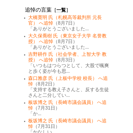
追悼の言葉
［
一覧
］
大橋寛明 氏（札幌高等裁判所 元長
官） へ追悼
（8月7日）
「ありがとうございました...
大久保喬樹 氏（東京女子大学 名誉教
授） へ追悼
（8月7日）
「ありがとうございました...
吉野耕作 氏（社会学者、上智大学 教
授） へ追悼
（8月3日）
「いつもはつらつとして、大股で颯爽
と歩く姿が今も思...
森口雅彦 氏（上板中学校 校長） へ追
悼
（8月2日）
「支持する教え子さんと、反する生徒
さんと二分してい...
板坂博之 氏（長崎市議会議員） へ追
悼
（7月31日）
「か...
板坂博之 氏（長崎市議会議員） へ追
悼
（7月31日）
「かなしい...