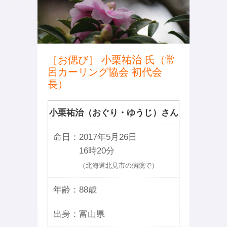
［お偲び］ 小栗祐治 氏（常
呂カーリング協会 初代会
長）
小栗祐治（おぐり・ゆうじ）さん
命日：
2017年5月26日
16時20分
（北海道北見市の病院で）
年齢：
88歳
出身：
富山県