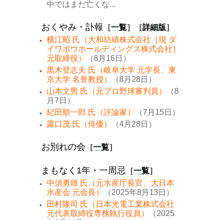
中ではまだ亡くな...
おくやみ・訃報
［
一覧
］［
詳細版
］
横江昭 氏（大和紡績株式会社［現 ダ
イワボウホールディングス株式会社］
元取締役）
（8月16日）
黒木登志夫 氏（岐阜大学 元学長、東
京大学 名誉教授）
（8月28日）
山本文男 氏（元プロ野球審判員）
（8
月7日）
紀田順一郎 氏（評論家）
（7月15日）
露口茂 氏（俳優）
（4月28日）
お別れの会
［
一覧
］
まもなく1年・一周忌
［
一覧
］
中須勇雄 氏（元水産庁長官、大日本
水産会 元会長）
（2025年8月13日）
田村隆司 氏（日本光電工業株式会社
元代表取締役専務執行役員）
（2025