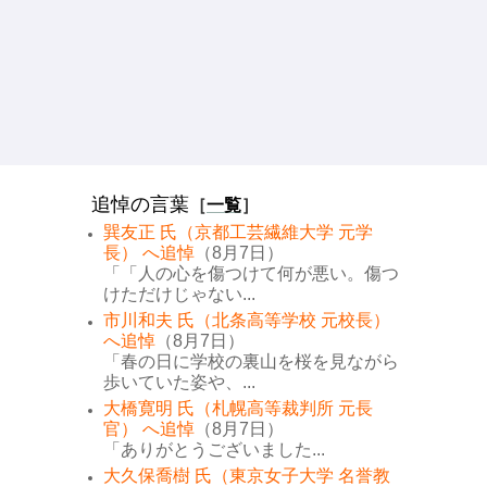
追悼の言葉
［
一覧
］
巽友正 氏（京都工芸繊維大学 元学
長） へ追悼
（8月7日）
「「人の心を傷つけて何が悪い。傷つ
けただけじゃない...
市川和夫 氏（北条高等学校 元校長）
へ追悼
（8月7日）
「春の日に学校の裏山を桜を見ながら
歩いていた姿や、...
大橋寛明 氏（札幌高等裁判所 元長
官） へ追悼
（8月7日）
「ありがとうございました...
大久保喬樹 氏（東京女子大学 名誉教