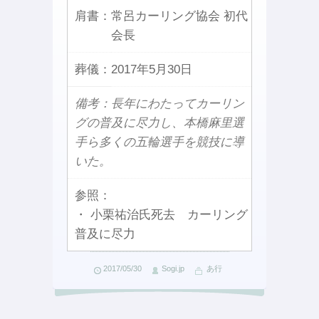
肩書：
常呂カーリング協会 初代
会長
葬儀：
2017年5月30日
備考：長年にわたってカーリン
グの普及に尽力し、本橋麻里選
手ら多くの五輪選手を競技に導
いた。
参照：
・ 小栗祐治氏死去 カーリング
普及に尽力
2017/05/30
Sogi.jp
あ行