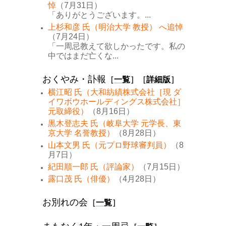
悼
（7月31日）
「ありがとうございます。...
上杉和彦 氏（明治大学 教授） へ追悼
（7月24日）
「一周忌教えて欲しかったです。私の
中ではまだ亡くな...
おくやみ・訃報
［
一覧
］［
詳細版
］
横江昭 氏（大和紡績株式会社［現 ダ
イワボウホールディングス株式会社］
元取締役）
（8月16日）
黒木登志夫 氏（岐阜大学 元学長、東
京大学 名誉教授）
（8月28日）
山本文男 氏（元プロ野球審判員）
（8
月7日）
紀田順一郎 氏（評論家）
（7月15日）
露口茂 氏（俳優）
（4月28日）
お別れの会
［
一覧
］