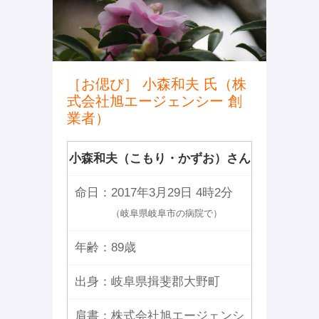
［お偲び］ 小森和夫 氏（株
式会社旭エージェンシー 創
業者）
小森和夫（こもり・かずお）さん
命日：
2017年3月29日 4時2分
（岐阜県岐阜市の病院で）
年齢：
89歳
出身：
岐阜県揖斐郡大野町
肩書：
株式会社旭エージェンシ