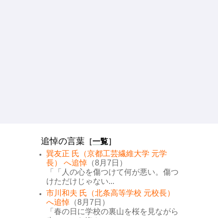
追悼の言葉
［
一覧
］
巽友正 氏（京都工芸繊維大学 元学
長） へ追悼
（8月7日）
「「人の心を傷つけて何が悪い。傷つ
けただけじゃない...
市川和夫 氏（北条高等学校 元校長）
へ追悼
（8月7日）
「春の日に学校の裏山を桜を見ながら