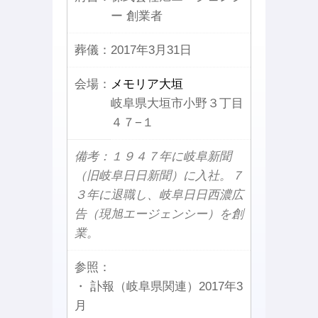
ー 創業者
葬儀：
2017年3月31日
会場：
メモリア大垣
岐阜県大垣市小野３丁目
４７−１
備考：１９４７年に岐阜新聞
（旧岐阜日日新聞）に入社。７
３年に退職し、岐阜日日西濃広
告（現旭エージェンシー）を創
業。
参照：
・ 訃報（岐阜県関連）2017年3
月