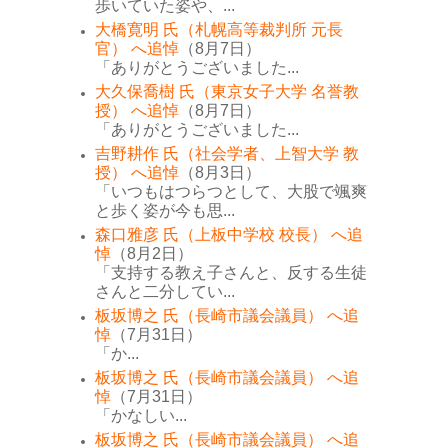
歩いていた姿や、...
大橋寛明 氏（札幌高等裁判所 元長
官） へ追悼
（8月7日）
「ありがとうございました...
大久保喬樹 氏（東京女子大学 名誉教
授） へ追悼
（8月7日）
「ありがとうございました...
吉野耕作 氏（社会学者、上智大学 教
授） へ追悼
（8月3日）
「いつもはつらつとして、大股で颯爽
と歩く姿が今も思...
森口雅彦 氏（上板中学校 校長） へ追
悼
（8月2日）
「支持する教え子さんと、反する生徒
さんと二分してい...
板坂博之 氏（長崎市議会議員） へ追
悼
（7月31日）
「か...
板坂博之 氏（長崎市議会議員） へ追
悼
（7月31日）
「かなしい...
板坂博之 氏（長崎市議会議員） へ追