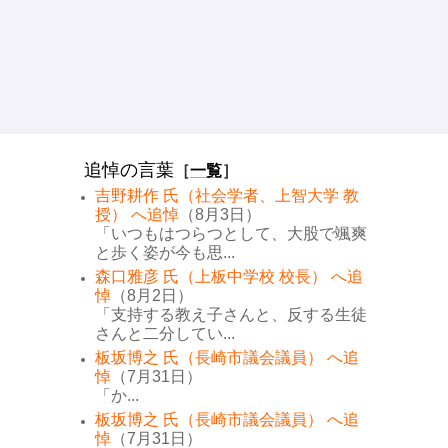
追悼の言葉
［
一覧
］
吉野耕作 氏（社会学者、上智大学 教
授） へ追悼
（8月3日）
「いつもはつらつとして、大股で颯爽
と歩く姿が今も思...
森口雅彦 氏（上板中学校 校長） へ追
悼
（8月2日）
「支持する教え子さんと、反する生徒
さんと二分してい...
板坂博之 氏（長崎市議会議員） へ追
悼
（7月31日）
「か...
板坂博之 氏（長崎市議会議員） へ追
悼
（7月31日）