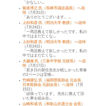
「かなしい...
板坂博之 氏（長崎市議会議員） へ追
悼
（7月31日）
「ありがとうございます。...
上杉和彦 氏（明治大学 教授） へ追悼
（7月24日）
「一周忌教えて欲しかったです。私の
中ではまだ亡くな...
上杉和彦 氏（明治大学 教授） へ追悼
（7月24日）
「一周忌教えて欲しかったです。私の
中ではまだ亡くな...
大越修 氏（三春中学校 元校長） へ追
悼
（7月17日）
「若き日の新任先生が眩しかった青春
の1ページは宝物...
竹嶋康弘 氏（福岡県医師会 元会長、
日本医師会 元副会長） へ追悼
（7月
15日）
「頑張っています。 先生に教えて頂
いた事を組み合...
山崎和成 氏（和歌山弁護士会 会長）