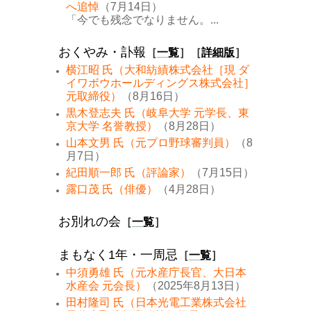
へ追悼
（7月14日）
「今でも残念でなりません。...
おくやみ・訃報
［
一覧
］［
詳細版
］
横江昭 氏（大和紡績株式会社［現 ダ
イワボウホールディングス株式会社］
元取締役）
（8月16日）
黒木登志夫 氏（岐阜大学 元学長、東
京大学 名誉教授）
（8月28日）
山本文男 氏（元プロ野球審判員）
（8
月7日）
紀田順一郎 氏（評論家）
（7月15日）
露口茂 氏（俳優）
（4月28日）
お別れの会
［
一覧
］
まもなく1年・一周忌
［
一覧
］
中須勇雄 氏（元水産庁長官、大日本
水産会 元会長）
（2025年8月13日）
田村隆司 氏（日本光電工業株式会社