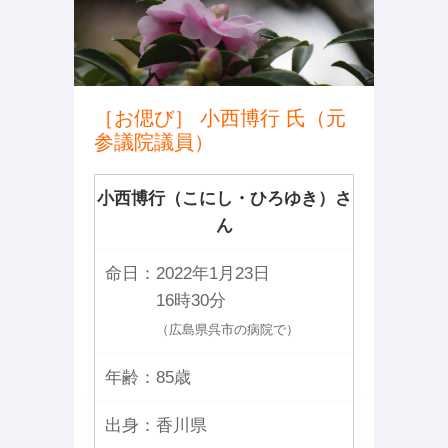
［お偲び］ 小西博行 氏（元
参議院議員）
小西博行（こにし・ひろゆき）さ
ん
命日：
2022年1月23日
16時30分
（広島県呉市の病院で）
年齢：
85歳
出身：
香川県