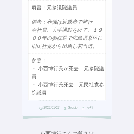
肩書：
元参議院議員
備考：葬儀は近親者で施行。
会社員、大学講師を経て、１９
８０年の参院選で広島選挙区に
旧民社党から出馬し初当選。
参照：
・ 小西博行氏が死去 元参院議
員
・ 小西博行氏死去 元民社党参
院議員
2022/01/27
Sogi.jp
か行
小西博行さんの尊さは