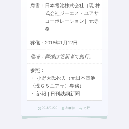
肩書：
日本電池株式会社［現 株
式会社ジーエス・ユアサ
コーポレーション］元専
務
葬儀：
2018年1月12日
備考：葬儀は近親者で施行。
参照：
・ 小野大氏死去（元日本電池
〈現ＧＳユアサ〉専務）
・ 訃報 | 日刊鉄鋼新聞
2018/01/20
Sogi.jp
あ行