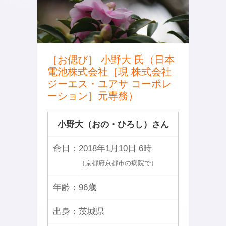
［お偲び］ 小野大 氏（日本
電池株式会社［現 株式会社
ジーエス・ユアサ コーポレ
ーション］元専務）
小野大（おの・ひろし）さん
命日：
2018年1月10日 6時
（京都府京都市の病院で）
年齢：
96歳
出身：
茨城県