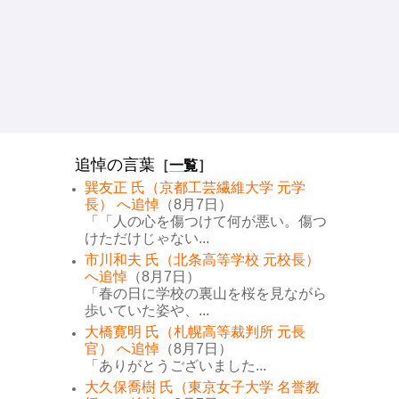
追悼の言葉
［
一覧
］
巽友正 氏（京都工芸繊維大学 元学
長） へ追悼
（8月7日）
「「人の心を傷つけて何が悪い。傷つ
けただけじゃない...
市川和夫 氏（北条高等学校 元校長）
へ追悼
（8月7日）
「春の日に学校の裏山を桜を見ながら
歩いていた姿や、...
大橋寛明 氏（札幌高等裁判所 元長
官） へ追悼
（8月7日）
「ありがとうございました...
大久保喬樹 氏（東京女子大学 名誉教