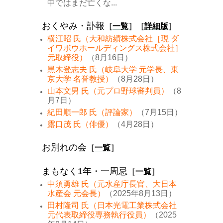
中ではまだ亡くな...
おくやみ・訃報
［
一覧
］［
詳細版
］
横江昭 氏（大和紡績株式会社［現 ダ
イワボウホールディングス株式会社］
元取締役）
（8月16日）
黒木登志夫 氏（岐阜大学 元学長、東
京大学 名誉教授）
（8月28日）
山本文男 氏（元プロ野球審判員）
（8
月7日）
紀田順一郎 氏（評論家）
（7月15日）
露口茂 氏（俳優）
（4月28日）
お別れの会
［
一覧
］
まもなく1年・一周忌
［
一覧
］
中須勇雄 氏（元水産庁長官、大日本
水産会 元会長）
（2025年8月13日）
田村隆司 氏（日本光電工業株式会社
元代表取締役専務執行役員）
（2025