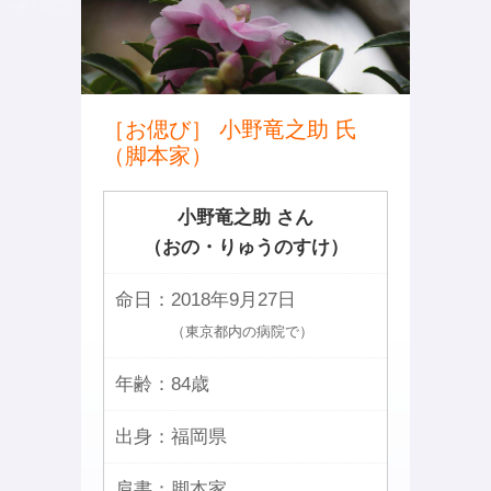
［お偲び］ 小野竜之助 氏
（脚本家）
小野竜之助 さん
（おの・りゅうのすけ）
命日：
2018年9月27日
（東京都内の病院で）
年齢：
84歳
出身：
福岡県
肩書：
脚本家