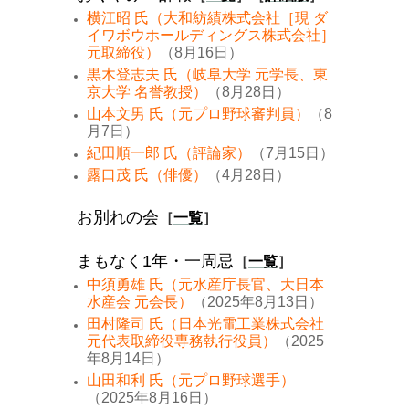
横江昭 氏（大和紡績株式会社［現 ダ
イワボウホールディングス株式会社］
元取締役）
（8月16日）
黒木登志夫 氏（岐阜大学 元学長、東
京大学 名誉教授）
（8月28日）
山本文男 氏（元プロ野球審判員）
（8
月7日）
紀田順一郎 氏（評論家）
（7月15日）
露口茂 氏（俳優）
（4月28日）
お別れの会
［
一覧
］
まもなく1年・一周忌
［
一覧
］
中須勇雄 氏（元水産庁長官、大日本
水産会 元会長）
（2025年8月13日）
田村隆司 氏（日本光電工業株式会社
元代表取締役専務執行役員）
（2025
年8月14日）
山田和利 氏（元プロ野球選手）
（2025年8月16日）