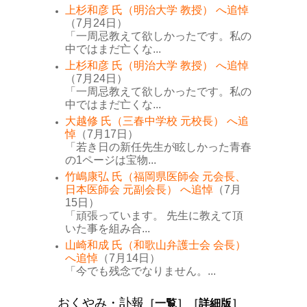
上杉和彦 氏（明治大学 教授） へ追悼
（7月24日）
「一周忌教えて欲しかったです。私の
中ではまだ亡くな...
上杉和彦 氏（明治大学 教授） へ追悼
（7月24日）
「一周忌教えて欲しかったです。私の
中ではまだ亡くな...
大越修 氏（三春中学校 元校長） へ追
悼
（7月17日）
「若き日の新任先生が眩しかった青春
の1ページは宝物...
竹嶋康弘 氏（福岡県医師会 元会長、
日本医師会 元副会長） へ追悼
（7月
15日）
「頑張っています。 先生に教えて頂
いた事を組み合...
山崎和成 氏（和歌山弁護士会 会長）
へ追悼
（7月14日）
「今でも残念でなりません。...
おくやみ・訃報
［
一覧
］［
詳細版
］