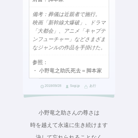
備考：葬儀は近親者で施行。
映画「新幹線大爆破」、ドラマ
「大都会」、アニメ「キャプテ
ンフューチャー」などさまざま
なジャンルの作品を手掛けた。
参照：
・ 小野竜之助氏死去＝脚本家
2018/09/28
Sogi.jp
あ行
小野竜之助さんの尊さは
時を越えて永遠に生き続けます
決して忘れられることなく