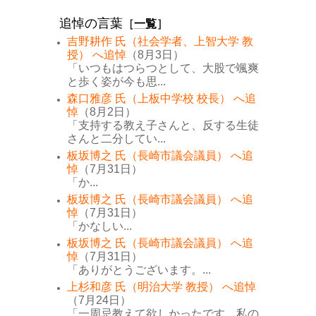
追悼の言葉
［
一覧
］
吉野耕作 氏（社会学者、上智大学 教
授） へ追悼
（8月3日）
「いつもはつらつとして、大股で颯爽
と歩く姿が今も思...
森口雅彦 氏（上板中学校 校長） へ追
悼
（8月2日）
「支持する教え子さんと、反する生徒
さんと二分してい...
板坂博之 氏（長崎市議会議員） へ追
悼
（7月31日）
「か...
板坂博之 氏（長崎市議会議員） へ追
悼
（7月31日）
「かなしい...
板坂博之 氏（長崎市議会議員） へ追
悼
（7月31日）
「ありがとうございます。...
上杉和彦 氏（明治大学 教授） へ追悼
（7月24日）
「一周忌教えて欲しかったです。私の