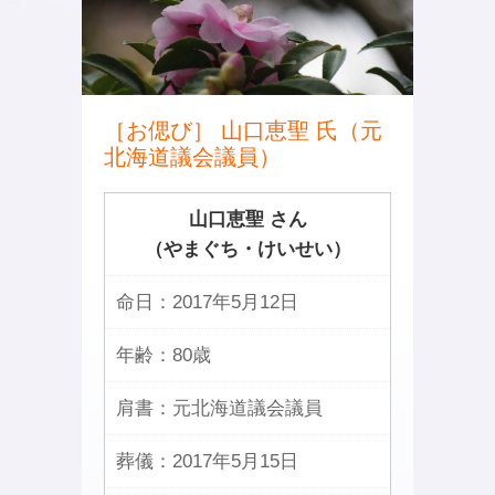
［お偲び］ 山口恵聖 氏（元
北海道議会議員）
山口恵聖 さん
（やまぐち・けいせい）
命日：
2017年5月12日
年齢：
80歳
肩書：
元北海道議会議員
葬儀：
2017年5月15日