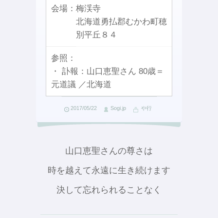
会場：
梅渓寺
北海道勇払郡むかわ町穂
別平丘８４
参照：
・ 訃報：山口恵聖さん 80歳＝
元道議 ／北海道
2017/05/22
Sogi.jp
や行
山口恵聖さんの尊さは
時を越えて永遠に生き続けます
決して忘れられることなく