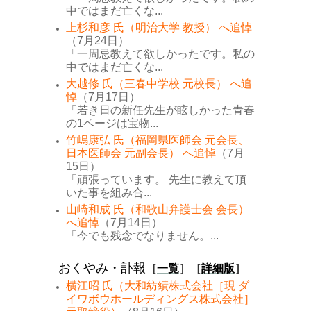
中ではまだ亡くな...
上杉和彦 氏（明治大学 教授） へ追悼
（7月24日）
「一周忌教えて欲しかったです。私の
中ではまだ亡くな...
大越修 氏（三春中学校 元校長） へ追
悼
（7月17日）
「若き日の新任先生が眩しかった青春
の1ページは宝物...
竹嶋康弘 氏（福岡県医師会 元会長、
日本医師会 元副会長） へ追悼
（7月
15日）
「頑張っています。 先生に教えて頂
いた事を組み合...
山崎和成 氏（和歌山弁護士会 会長）
へ追悼
（7月14日）
「今でも残念でなりません。...
おくやみ・訃報
［
一覧
］［
詳細版
］
横江昭 氏（大和紡績株式会社［現 ダ
イワボウホールディングス株式会社］