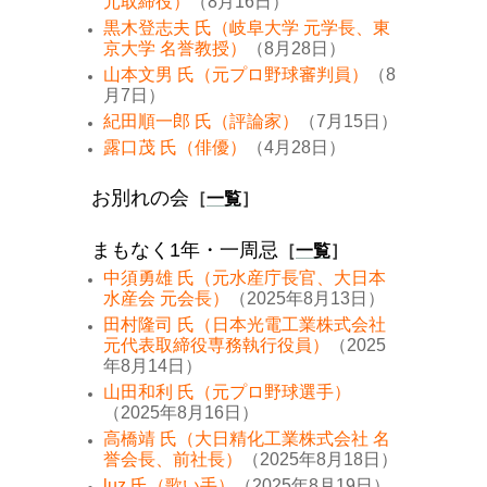
元取締役）
（8月16日）
黒木登志夫 氏（岐阜大学 元学長、東
京大学 名誉教授）
（8月28日）
山本文男 氏（元プロ野球審判員）
（8
月7日）
紀田順一郎 氏（評論家）
（7月15日）
露口茂 氏（俳優）
（4月28日）
お別れの会
［
一覧
］
まもなく1年・一周忌
［
一覧
］
中須勇雄 氏（元水産庁長官、大日本
水産会 元会長）
（2025年8月13日）
田村隆司 氏（日本光電工業株式会社
元代表取締役専務執行役員）
（2025
年8月14日）
山田和利 氏（元プロ野球選手）
（2025年8月16日）
高橋靖 氏（大日精化工業株式会社 名
誉会長、前社長）
（2025年8月18日）
luz 氏（歌い手）
（2025年8月19日）