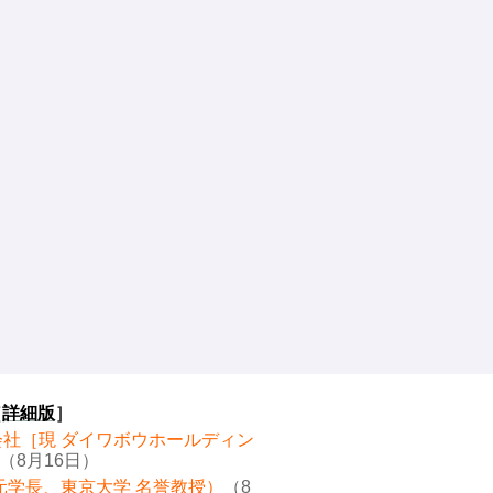
［
詳細版
］
会社［現 ダイワボウホールディン
（8月16日）
元学長、東京大学 名誉教授）
（8