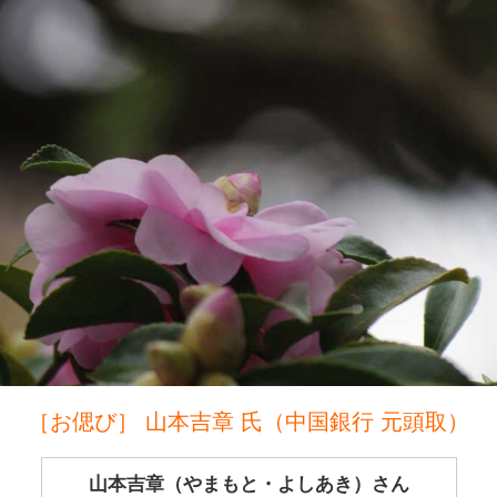
［お偲び］ 山本吉章 氏（中国銀行 元頭取）
山本吉章（やまもと・よしあき）さん