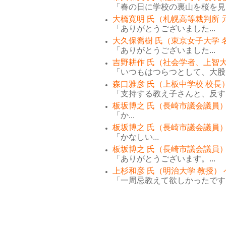
「春の日に学校の裏山を桜を見な
大橋寛明 氏（札幌高等裁判所 
「ありがとうございました...
大久保喬樹 氏（東京女子大学 
「ありがとうございました...
吉野耕作 氏（社会学者、上智大
「いつもはつらつとして、大股で
森口雅彦 氏（上板中学校 校長
「支持する教え子さんと、反する
板坂博之 氏（長崎市議会議員）
「か...
板坂博之 氏（長崎市議会議員）
「かなしい...
板坂博之 氏（長崎市議会議員）
「ありがとうございます。...
上杉和彦 氏（明治大学 教授）
「一周忌教えて欲しかったです。