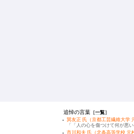
追悼の言葉
［
一覧
］
巽友正 氏（京都工芸繊維大学 
「「人の心を傷つけて何が悪い。
市川和夫 氏（北条高等学校 元