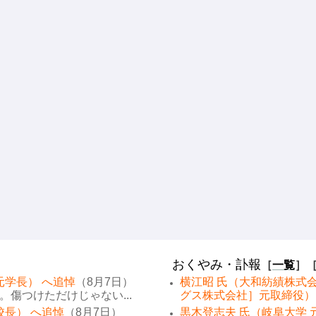
おくやみ・訃報
［
一覧
］
元学長） へ追悼
（8月7日）
横江昭 氏（大和紡績株式
傷つけただけじゃない...
グス株式会社］元取締役）
校長） へ追悼
（8月7日）
黒木登志夫 氏（岐阜大学 