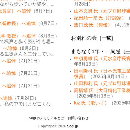
がら歩いていた姿や、...
月28日）
元長官） へ追悼
（8月7日）
山本文男 氏（元プロ野球
紀田順一郎 氏（評論家）
（
名誉教授） へ追悼
（8月7日）
露口茂 氏（俳優）
（4月2
学 教授） へ追悼
（8月3日）
お別れの会
［
一覧
］
颯爽と歩く姿が今も思...
） へ追悼
（8月2日）
まもなく1年・一周忌
［
一
生徒さんと二分してい...
中須勇雄 氏（元水産庁長
 へ追悼
（7月31日）
年8月13日）
田村隆司 氏（日本光電工
 へ追悼
（7月31日）
役員）
（2025年8月14日）
山田和利 氏（元プロ野球
 へ追悼
（7月31日）
高橋靖 氏（大日精化工業
（2025年8月18日）
 へ追悼
（7月24日）
luz 氏（歌い手）
（2025年
私の中ではまだ亡くな...
Sogi.jpメモリアルとは
お問い合わせ
Copyright © 2026
Sogi.jp