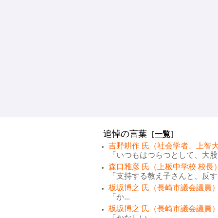
追悼の言葉
［
一覧
］
吉野耕作 氏（社会学者、上智大
「いつもはつらつとして、大股で
森口雅彦 氏（上板中学校 校長
「支持する教え子さんと、反する
板坂博之 氏（長崎市議会議員）
「か...
板坂博之 氏（長崎市議会議員）
「かなしい...