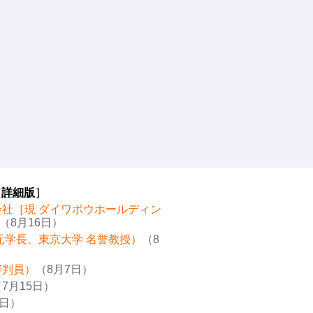
［
詳細版
］
会社［現 ダイワボウホールディン
（8月16日）
元学長、東京大学 名誉教授）
（8
審判員）
（8月7日）
7月15日）
8日）