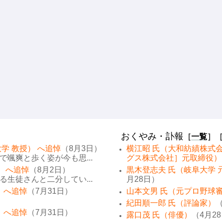
おくやみ・訃報
［
一覧
］
学 教授） へ追悼
（8月3日）
横江昭 氏（大和紡績株式
颯爽と歩く姿が今も思...
グス株式会社］元取締役）
） へ追悼
（8月2日）
黒木登志夫 氏（岐阜大学 
生徒さんと二分してい...
月28日）
 へ追悼
（7月31日）
山本文男 氏（元プロ野球
紀田順一郎 氏（評論家）
（
 へ追悼
（7月31日）
露口茂 氏（俳優）
（4月2