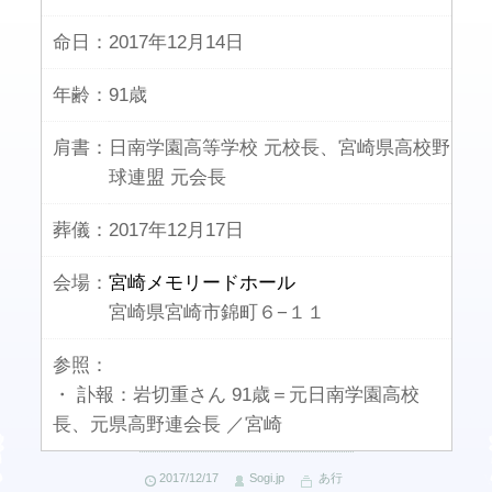
命日：
2017年12月14日
年齢：
91歳
肩書：
日南学園高等学校 元校長、宮崎県高校野
球連盟 元会長
葬儀：
2017年12月17日
会場：
宮崎メモリードホール
宮崎県宮崎市錦町６−１１
参照：
・ 訃報：岩切重さん 91歳＝元日南学園高校
長、元県高野連会長 ／宮崎
2017/12/17
Sogi.jp
あ行