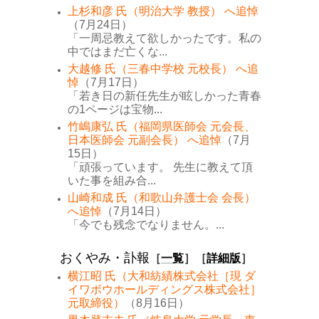
上杉和彦 氏（明治大学 教授） へ追悼
（7月24日）
「一周忌教えて欲しかったです。私の
中ではまだ亡くな...
大越修 氏（三春中学校 元校長） へ追
悼
（7月17日）
「若き日の新任先生が眩しかった青春
の1ページは宝物...
竹嶋康弘 氏（福岡県医師会 元会長、
日本医師会 元副会長） へ追悼
（7月
15日）
「頑張っています。 先生に教えて頂
いた事を組み合...
山崎和成 氏（和歌山弁護士会 会長）
へ追悼
（7月14日）
「今でも残念でなりません。...
おくやみ・訃報
［
一覧
］［
詳細版
］
横江昭 氏（大和紡績株式会社［現 ダ
イワボウホールディングス株式会社］
元取締役）
（8月16日）