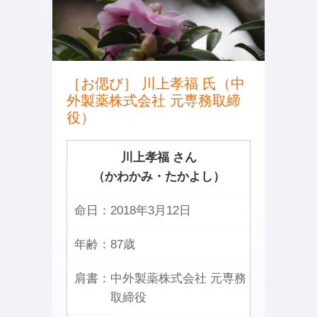
［お偲び］ 川上孝福 氏（中
外製薬株式会社 元専務取締
役）
川上孝福 さん
（かわかみ・たかよし）
命日：
2018年3月12日
年齢：
87歳
肩書：
中外製薬株式会社 元専務
取締役