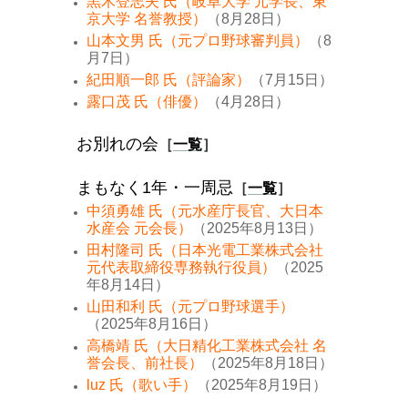
黒木登志夫 氏（岐阜大学 元学長、東
京大学 名誉教授）
（8月28日）
山本文男 氏（元プロ野球審判員）
（8
月7日）
紀田順一郎 氏（評論家）
（7月15日）
露口茂 氏（俳優）
（4月28日）
お別れの会
［
一覧
］
まもなく1年・一周忌
［
一覧
］
中須勇雄 氏（元水産庁長官、大日本
水産会 元会長）
（2025年8月13日）
田村隆司 氏（日本光電工業株式会社
元代表取締役専務執行役員）
（2025
年8月14日）
山田和利 氏（元プロ野球選手）
（2025年8月16日）
高橋靖 氏（大日精化工業株式会社 名
誉会長、前社長）
（2025年8月18日）
luz 氏（歌い手）
（2025年8月19日）