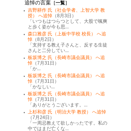
追悼の言葉
［
一覧
］
吉野耕作 氏（社会学者、上智大学 教
授） へ追悼
（8月3日）
「いつもはつらつとして、大股で颯爽
と歩く姿が今も思...
森口雅彦 氏（上板中学校 校長） へ追
悼
（8月2日）
「支持する教え子さんと、反する生徒
さんと二分してい...
板坂博之 氏（長崎市議会議員） へ追
悼
（7月31日）
「か...
板坂博之 氏（長崎市議会議員） へ追
悼
（7月31日）
「かなしい...
板坂博之 氏（長崎市議会議員） へ追
悼
（7月31日）
「ありがとうございます。...
上杉和彦 氏（明治大学 教授） へ追悼
（7月24日）
「一周忌教えて欲しかったです。私の
中ではまだ亡くな...