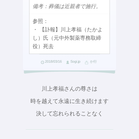
備考：葬儀は近親者で施行。
参照：
・ 【訃報】川上孝福（たかよ
し）氏（元中外製薬専務取締
役）死去
2018/03/16
Sogi.jp
か行
川上孝福さんの尊さは
時を越えて永遠に生き続けます
決して忘れられることなく