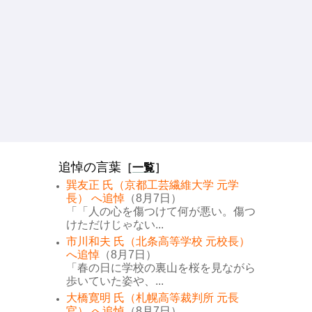
追悼の言葉
［
一覧
］
巽友正 氏（京都工芸繊維大学 元学
長） へ追悼
（8月7日）
「「人の心を傷つけて何が悪い。傷つ
けただけじゃない...
市川和夫 氏（北条高等学校 元校長）
へ追悼
（8月7日）
「春の日に学校の裏山を桜を見ながら
歩いていた姿や、...
大橋寛明 氏（札幌高等裁判所 元長
官） へ追悼
（8月7日）