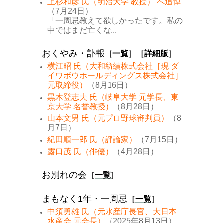
上杉和彦 氏（明治大学 教授） へ追悼
（7月24日）
「一周忌教えて欲しかったです。私の
中ではまだ亡くな...
おくやみ・訃報
［
一覧
］［
詳細版
］
横江昭 氏（大和紡績株式会社［現 ダ
イワボウホールディングス株式会社］
元取締役）
（8月16日）
黒木登志夫 氏（岐阜大学 元学長、東
京大学 名誉教授）
（8月28日）
山本文男 氏（元プロ野球審判員）
（8
月7日）
紀田順一郎 氏（評論家）
（7月15日）
露口茂 氏（俳優）
（4月28日）
お別れの会
［
一覧
］
まもなく1年・一周忌
［
一覧
］
中須勇雄 氏（元水産庁長官、大日本
水産会 元会長）
（2025年8月13日）