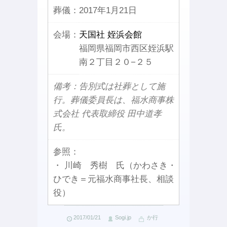
葬儀：
2017年1月21日
会場：
天国社 姪浜会館
福岡県福岡市西区姪浜駅
南２丁目２０−２５
備考：告別式は社葬として施
行。葬儀委員長は、福水商事株
式会社 代表取締役 田中道孝
氏。
参照：
・ 川崎 秀樹 氏（かわさき・
ひでき＝元福水商事社長、相談
役）
2017/01/21
Sogi.jp
か行