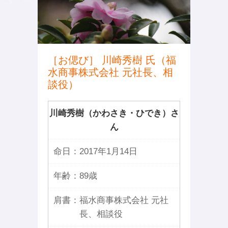
［お偲び］ 川崎秀樹 氏（福
水商事株式会社 元社長、相
談役）
川崎秀樹（かわさき・ひでき）さ
ん
命日：
2017年1月14日
年齢：
89歳
肩書：
福水商事株式会社 元社
長、相談役