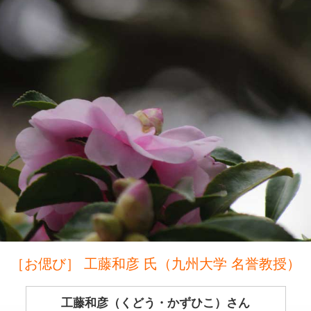
［お偲び］ 工藤和彦 氏（九州大学 名誉教授）
工藤和彦（くどう・かずひこ）さん