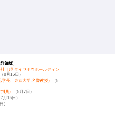
［
詳細版
］
会社［現 ダイワボウホールディン
（8月16日）
元学長、東京大学 名誉教授）
（8
審判員）
（8月7日）
7月15日）
8日）