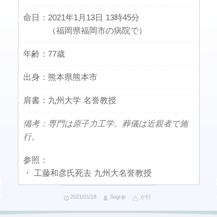
命日：
2021年1月13日 13時45分
（福岡県福岡市の病院で）
年齢：
77歳
出身：
熊本県熊本市
肩書：
九州大学 名誉教授
備考：専門は原子力工学。葬儀は近親者で施
行。
参照：
・ 工藤和彦氏死去 九州大名誉教授
2021/01/18
Sogi.jp
か行