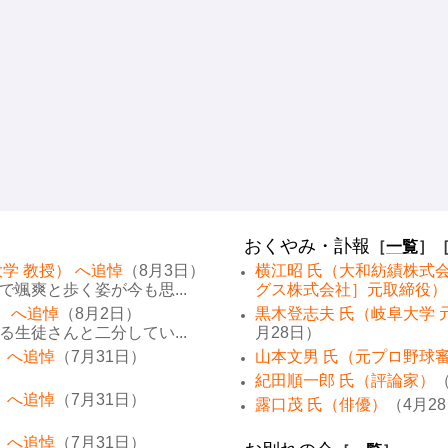
おくやみ・訃報
［
一覧
］
学 教授） へ追悼
（8月3日）
横江昭 氏（大和紡績株式
颯爽と歩く姿が今も思...
グス株式会社］元取締役）
） へ追悼
（8月2日）
黒木登志夫 氏（岐阜大学 
生徒さんと二分してい...
月28日）
 へ追悼
（7月31日）
山本文男 氏（元プロ野球
紀田順一郎 氏（評論家）
（
 へ追悼
（7月31日）
露口茂 氏（俳優）
（4月2
 へ追悼
（7月31日）