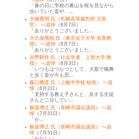
「春の日に学校の裏山を桜を見ながら
歩いていた姿や、...
大橋寛明 氏（札幌高等裁判所 元長
官） へ追悼
（8月7日）
「ありがとうございました...
大久保喬樹 氏（東京女子大学 名誉教
授） へ追悼
（8月7日）
「ありがとうございました...
吉野耕作 氏（社会学者、上智大学 教
授） へ追悼
（8月3日）
「いつもはつらつとして、大股で颯爽
と歩く姿が今も思...
森口雅彦 氏（上板中学校 校長） へ追
悼
（8月2日）
「支持する教え子さんと、反する生徒
さんと二分してい...
板坂博之 氏（長崎市議会議員） へ追
悼
（7月31日）
「か...
板坂博之 氏（長崎市議会議員） へ追
悼
（7月31日）
「かなしい...