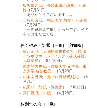
板坂博之 氏（長崎市議会議員） へ追
悼
（7月31日）
「ありがとうございます。...
上杉和彦 氏（明治大学 教授） へ追悼
（7月24日）
「一周忌教えて欲しかったです。私の
中ではまだ亡くな...
おくやみ・訃報
［
一覧
］［
詳細版
］
横江昭 氏（大和紡績株式会社［現 ダ
イワボウホールディングス株式会社］
元取締役）
（8月16日）
黒木登志夫 氏（岐阜大学 元学長、東
京大学 名誉教授）
（8月28日）
山本文男 氏（元プロ野球審判員）
（8
月7日）
紀田順一郎 氏（評論家）
（7月15日）
露口茂 氏（俳優）
（4月28日）
お別れの会
［
一覧
］