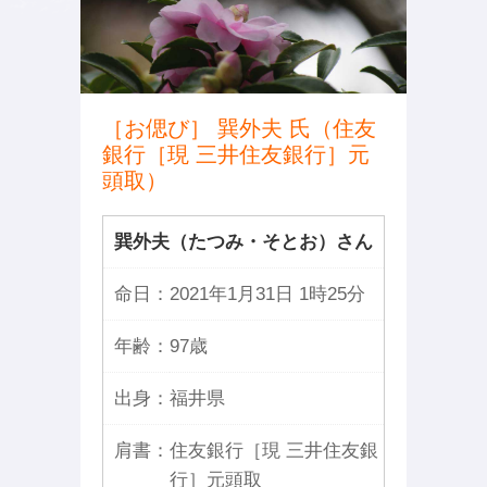
［お偲び］ 巽外夫 氏（住友
銀行［現 三井住友銀行］元
頭取）
巽外夫（たつみ・そとお）さん
命日：
2021年1月31日 1時25分
年齢：
97歳
出身：
福井県
肩書：
住友銀行［現 三井住友銀
行］元頭取