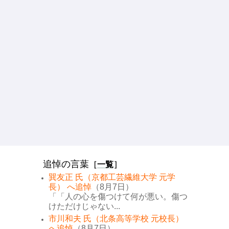
追悼の言葉
［
一覧
］
巽友正 氏（京都工芸繊維大学 元学
長） へ追悼
（8月7日）
「「人の心を傷つけて何が悪い。傷つ
けただけじゃない...
市川和夫 氏（北条高等学校 元校長）
へ追悼
（8月7日）