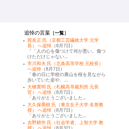
追悼の言葉
［
一覧
］
巽友正 氏（京都工芸繊維大学 元学
長） へ追悼
（8月7日）
「「人の心を傷つけて何が悪い。傷つ
けただけじゃない...
市川和夫 氏（北条高等学校 元校長）
へ追悼
（8月7日）
「春の日に学校の裏山を桜を見ながら
歩いていた姿や、...
大橋寛明 氏（札幌高等裁判所 元長
官） へ追悼
（8月7日）
「ありがとうございました...
大久保喬樹 氏（東京女子大学 名誉教
授） へ追悼
（8月7日）
「ありがとうございました...
吉野耕作 氏（社会学者、上智大学 教
授） へ追悼
（8月3日）