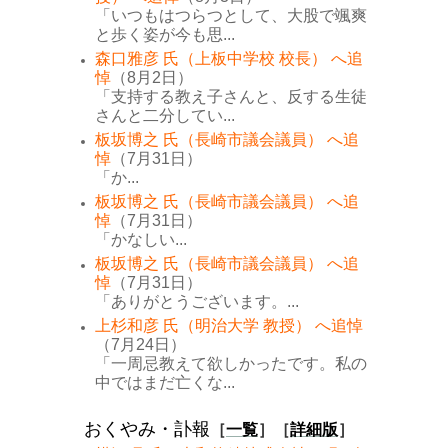
「いつもはつらつとして、大股で颯爽
と歩く姿が今も思...
森口雅彦 氏（上板中学校 校長） へ追
悼
（8月2日）
「支持する教え子さんと、反する生徒
さんと二分してい...
板坂博之 氏（長崎市議会議員） へ追
悼
（7月31日）
「か...
板坂博之 氏（長崎市議会議員） へ追
悼
（7月31日）
「かなしい...
板坂博之 氏（長崎市議会議員） へ追
悼
（7月31日）
「ありがとうございます。...
上杉和彦 氏（明治大学 教授） へ追悼
（7月24日）
「一周忌教えて欲しかったです。私の
中ではまだ亡くな...
おくやみ・訃報
［
一覧
］［
詳細版
］