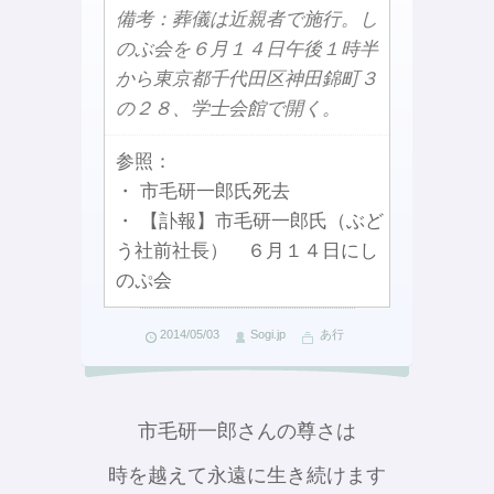
備考：葬儀は近親者で施行。し
のぶ会を６月１４日午後１時半
から東京都千代田区神田錦町３
の２８、学士会館で開く。
参照：
・ 市毛研一郎氏死去
・ 【訃報】市毛研一郎氏（ぶど
う社前社長） ６月１４日にし
のぷ会
2014/05/03
Sogi.jp
あ行
市毛研一郎さんの尊さは
時を越えて永遠に生き続けます