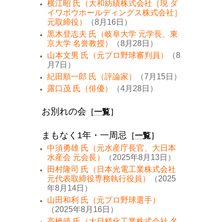
横江昭 氏（大和紡績株式会社［現 ダ
イワボウホールディングス株式会社］
元取締役）
（8月16日）
黒木登志夫 氏（岐阜大学 元学長、東
京大学 名誉教授）
（8月28日）
山本文男 氏（元プロ野球審判員）
（8
月7日）
紀田順一郎 氏（評論家）
（7月15日）
露口茂 氏（俳優）
（4月28日）
お別れの会
［
一覧
］
まもなく1年・一周忌
［
一覧
］
中須勇雄 氏（元水産庁長官、大日本
水産会 元会長）
（2025年8月13日）
田村隆司 氏（日本光電工業株式会社
元代表取締役専務執行役員）
（2025
年8月14日）
山田和利 氏（元プロ野球選手）
（2025年8月16日）
高橋靖 氏（大日精化工業株式会社 名