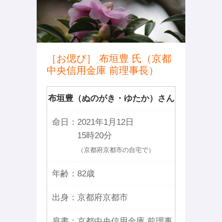
［お偲び］ 布垣豊 氏（京都
中央信用金庫 前理事長）
布垣豊（ぬのがき・ゆたか）さん
命日：
2021年1月12日
15時20分
（京都府京都市の自宅で）
年齢：
82歳
出身：
京都府京都市
肩書：
京都中央信用金庫 前理事