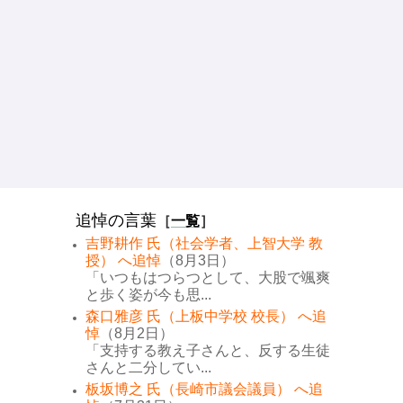
追悼の言葉
［
一覧
］
吉野耕作 氏（社会学者、上智大学 教
授） へ追悼
（8月3日）
「いつもはつらつとして、大股で颯爽
と歩く姿が今も思...
森口雅彦 氏（上板中学校 校長） へ追
悼
（8月2日）
「支持する教え子さんと、反する生徒
さんと二分してい...
板坂博之 氏（長崎市議会議員） へ追