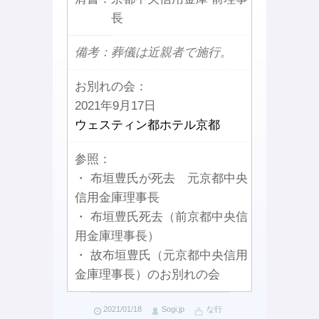
長
備考：葬儀は近親者で施行。
お別れの会：
2021年9月17日
ウェスティン都ホテル京都
参照：
・ 布垣豊氏が死去 元京都中央
信用金庫理事長
・ 布垣豊氏死去（前京都中央信
用金庫理事長）
・ 故布垣豊氏（元京都中央信用
金庫理事長）のお別れの会
2021/01/18
Sogi.jp
な行