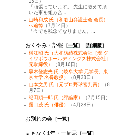
15日）
「頑張っています。 先生に教えて頂
いた事を組み合...
山崎和成 氏（和歌山弁護士会 会長）
へ追悼
（7月14日）
「今でも残念でなりません。...
おくやみ・訃報
［
一覧
］［
詳細版
］
横江昭 氏（大和紡績株式会社［現 ダ
イワボウホールディングス株式会社］
元取締役）
（8月16日）
黒木登志夫 氏（岐阜大学 元学長、東
京大学 名誉教授）
（8月28日）
山本文男 氏（元プロ野球審判員）
（8
月7日）
紀田順一郎 氏（評論家）
（7月15日）
露口茂 氏（俳優）
（4月28日）
お別れの会
［
一覧
］
まもなく1年・一周忌
［
一覧
］