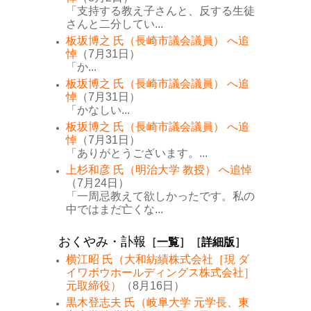
「支持する教え子さんと、反する生徒
さんと二分してい...
板坂博之 氏（長崎市議会議員） へ追
悼
（7月31日）
「か...
板坂博之 氏（長崎市議会議員） へ追
悼
（7月31日）
「かなしい...
板坂博之 氏（長崎市議会議員） へ追
悼
（7月31日）
「ありがとうございます。...
上杉和彦 氏（明治大学 教授） へ追悼
（7月24日）
「一周忌教えて欲しかったです。私の
中ではまだ亡くな...
おくやみ・訃報
［
一覧
］［
詳細版
］
横江昭 氏（大和紡績株式会社［現 ダ
イワボウホールディングス株式会社］
元取締役）
（8月16日）
黒木登志夫 氏（岐阜大学 元学長、東