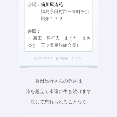
会場：
菊川屋斎苑
福島県田村郡三春町平沢
田畑１７２
参照：
・ 幕田 昌行氏（まくた・まさ
ゆき＝三ツ美屋旅館会長）
2016/05/03
Sogi.jp
ま行
幕田昌行さんの尊さは
時を越えて永遠に生き続けます
決して忘れられることなく