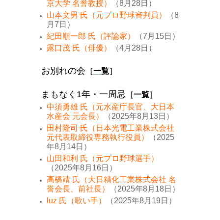
京大学 名誉教授）
（8月28日）
山本文男 氏（元プロ野球審判員）
（8
月7日）
紀田順一郎 氏（評論家）
（7月15日）
露口茂 氏（俳優）
（4月28日）
お別れの会
［
一覧
］
まもなく1年・一周忌
［
一覧
］
中須勇雄 氏（元水産庁長官、大日本
水産会 元会長）
（2025年8月13日）
田村隆司 氏（日本光電工業株式会社
元代表取締役専務執行役員）
（2025
年8月14日）
山田和利 氏（元プロ野球選手）
（2025年8月16日）
高橋靖 氏（大日精化工業株式会社 名
誉会長、前社長）
（2025年8月18日）
luz 氏（歌い手）
（2025年8月19日）