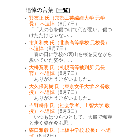
追悼の言葉
［
一覧
］
巽友正 氏（京都工芸繊維大学 元学
長） へ追悼
（8月7日）
「「人の心を傷つけて何が悪い。傷つ
けただけじゃない...
市川和夫 氏（北条高等学校 元校長）
へ追悼
（8月7日）
「春の日に学校の裏山を桜を見ながら
歩いていた姿や、...
大橋寛明 氏（札幌高等裁判所 元長
官） へ追悼
（8月7日）
「ありがとうございました...
大久保喬樹 氏（東京女子大学 名誉教
授） へ追悼
（8月7日）
「ありがとうございました...
吉野耕作 氏（社会学者、上智大学 教
授） へ追悼
（8月3日）
「いつもはつらつとして、大股で颯爽
と歩く姿が今も思...
森口雅彦 氏（上板中学校 校長） へ追
悼
（8月2日）