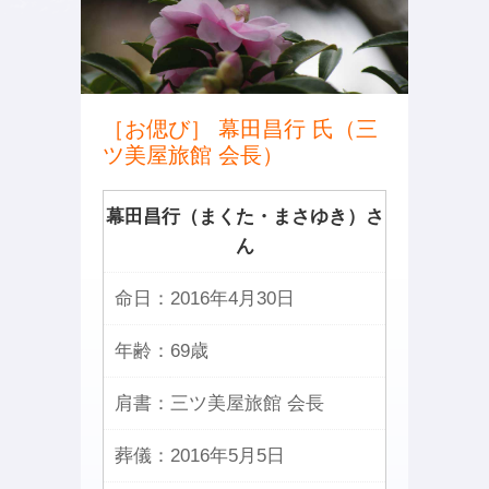
［お偲び］ 幕田昌行 氏（三
ツ美屋旅館 会長）
幕田昌行（まくた・まさゆき）さ
ん
命日：
2016年4月30日
年齢：
69歳
肩書：
三ツ美屋旅館 会長
葬儀：
2016年5月5日