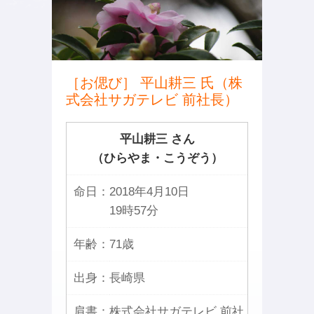
［お偲び］ 平山耕三 氏（株
式会社サガテレビ 前社長）
平山耕三 さん
（ひらやま・こうぞう）
命日：
2018年4月10日
19時57分
年齢：
71歳
出身：
長崎県
肩書：
株式会社サガテレビ 前社