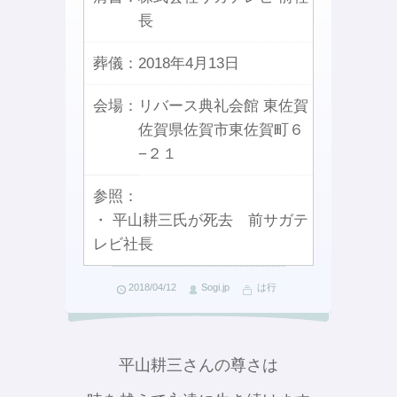
長
葬儀：
2018年4月13日
会場：
リバース典礼会館 東佐賀
佐賀県佐賀市東佐賀町６
−２１
参照：
・ 平山耕三氏が死去 前サガテ
レビ社長
2018/04/12
Sogi.jp
は行
平山耕三さんの尊さは