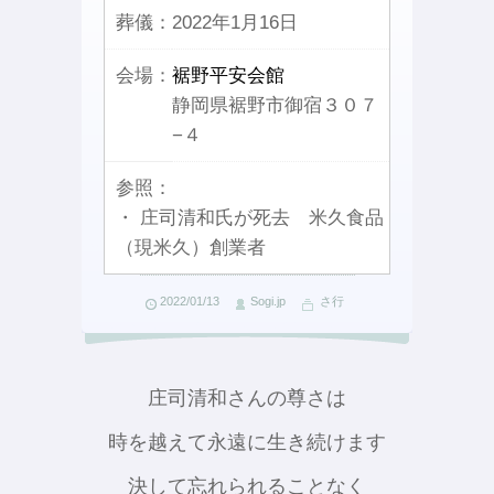
葬儀：
2022年1月16日
会場：
裾野平安会館
静岡県裾野市御宿３０７
−４
参照：
・ 庄司清和氏が死去 米久食品
（現米久）創業者
2022/01/13
Sogi.jp
さ行
庄司清和さんの尊さは
時を越えて永遠に生き続けます
決して忘れられることなく