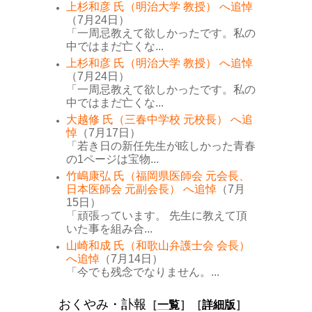
上杉和彦 氏（明治大学 教授） へ追悼
（7月24日）
「一周忌教えて欲しかったです。私の
中ではまだ亡くな...
上杉和彦 氏（明治大学 教授） へ追悼
（7月24日）
「一周忌教えて欲しかったです。私の
中ではまだ亡くな...
大越修 氏（三春中学校 元校長） へ追
悼
（7月17日）
「若き日の新任先生が眩しかった青春
の1ページは宝物...
竹嶋康弘 氏（福岡県医師会 元会長、
日本医師会 元副会長） へ追悼
（7月
15日）
「頑張っています。 先生に教えて頂
いた事を組み合...
山崎和成 氏（和歌山弁護士会 会長）
へ追悼
（7月14日）
「今でも残念でなりません。...
おくやみ・訃報
［
一覧
］［
詳細版
］