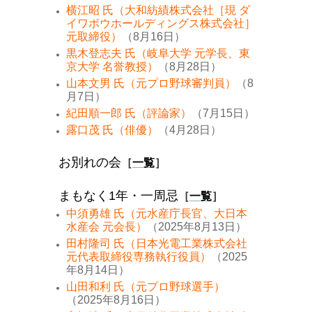
横江昭 氏（大和紡績株式会社［現 ダ
イワボウホールディングス株式会社］
元取締役）
（8月16日）
黒木登志夫 氏（岐阜大学 元学長、東
京大学 名誉教授）
（8月28日）
山本文男 氏（元プロ野球審判員）
（8
月7日）
紀田順一郎 氏（評論家）
（7月15日）
露口茂 氏（俳優）
（4月28日）
お別れの会
［
一覧
］
まもなく1年・一周忌
［
一覧
］
中須勇雄 氏（元水産庁長官、大日本
水産会 元会長）
（2025年8月13日）
田村隆司 氏（日本光電工業株式会社
元代表取締役専務執行役員）
（2025
年8月14日）
山田和利 氏（元プロ野球選手）
（2025年8月16日）