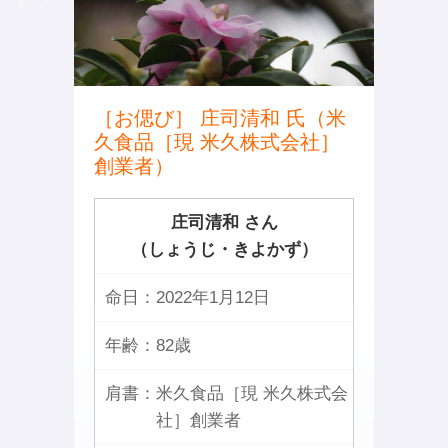
［お偲び］ 庄司清和 氏（米
久食品［現 米久株式会社］
創業者）
庄司清和 さん
（しょうじ・きよかず）
命日：
2022年1月12日
年齢：
82歳
肩書：
米久食品［現 米久株式会
社］創業者