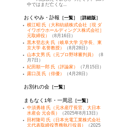
中ではまだ亡くな...
おくやみ・訃報
［
一覧
］［
詳細版
］
横江昭 氏（大和紡績株式会社［現 ダ
イワボウホールディングス株式会社］
元取締役）
（8月16日）
黒木登志夫 氏（岐阜大学 元学長、東
京大学 名誉教授）
（8月28日）
山本文男 氏（元プロ野球審判員）
（8
月7日）
紀田順一郎 氏（評論家）
（7月15日）
露口茂 氏（俳優）
（4月28日）
お別れの会
［
一覧
］
まもなく1年・一周忌
［
一覧
］
中須勇雄 氏（元水産庁長官、大日本
水産会 元会長）
（2025年8月13日）
田村隆司 氏（日本光電工業株式会社
元代表取締役専務執行役員）
（2025