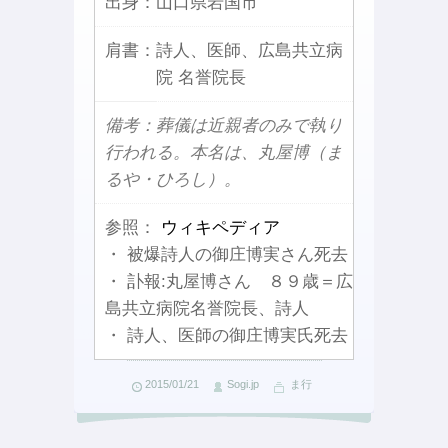
出身：
山口県岩国市
肩書：
詩人、医師、広島共立病
院 名誉院長
備考：葬儀は近親者のみで執り
行われる。本名は、丸屋博（ま
るや・ひろし）。
参照：
ウィキペディア
・ 被爆詩人の御庄博実さん死去
・ 訃報:丸屋博さん ８９歳＝広
島共立病院名誉院長、詩人
・ 詩人、医師の御庄博実氏死去
2015/01/21
Sogi.jp
ま行