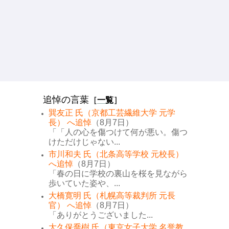
追悼の言葉
［
一覧
］
巽友正 氏（京都工芸繊維大学 元学
長） へ追悼
（8月7日）
「「人の心を傷つけて何が悪い。傷つ
けただけじゃない...
市川和夫 氏（北条高等学校 元校長）
へ追悼
（8月7日）
「春の日に学校の裏山を桜を見ながら
歩いていた姿や、...
大橋寛明 氏（札幌高等裁判所 元長
官） へ追悼
（8月7日）
「ありがとうございました...
大久保喬樹 氏（東京女子大学 名誉教