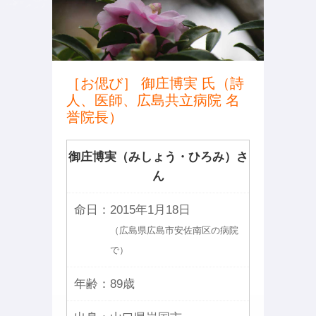
［お偲び］ 御庄博実 氏（詩
人、医師、広島共立病院 名
誉院長）
御庄博実（みしょう・ひろみ）さ
ん
命日：
2015年1月18日
（広島県広島市安佐南区の病院
で）
年齢：
89歳