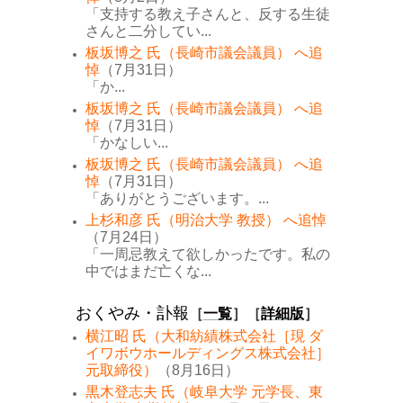
「支持する教え子さんと、反する生徒
さんと二分してい...
板坂博之 氏（長崎市議会議員） へ追
悼
（7月31日）
「か...
板坂博之 氏（長崎市議会議員） へ追
悼
（7月31日）
「かなしい...
板坂博之 氏（長崎市議会議員） へ追
悼
（7月31日）
「ありがとうございます。...
上杉和彦 氏（明治大学 教授） へ追悼
（7月24日）
「一周忌教えて欲しかったです。私の
中ではまだ亡くな...
おくやみ・訃報
［
一覧
］［
詳細版
］
横江昭 氏（大和紡績株式会社［現 ダ
イワボウホールディングス株式会社］
元取締役）
（8月16日）
黒木登志夫 氏（岐阜大学 元学長、東