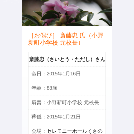
［お偲び］ 斎藤忠 氏（小野
新町小学校 元校長）
斎藤忠（さいとう・ただし）さん
命日：
2015年1月16日
年齢：
88歳
肩書：
小野新町小学校 元校長
葬儀：
2015年1月21日
会場：
セレモニーホールくさの