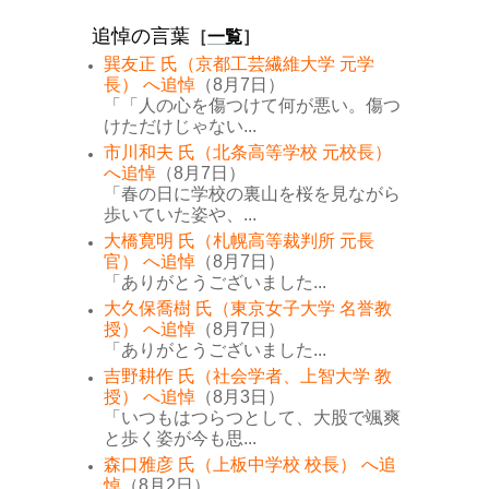
追悼の言葉
［
一覧
］
巽友正 氏（京都工芸繊維大学 元学
長） へ追悼
（8月7日）
「「人の心を傷つけて何が悪い。傷つ
けただけじゃない...
市川和夫 氏（北条高等学校 元校長）
へ追悼
（8月7日）
「春の日に学校の裏山を桜を見ながら
歩いていた姿や、...
大橋寛明 氏（札幌高等裁判所 元長
官） へ追悼
（8月7日）
「ありがとうございました...
大久保喬樹 氏（東京女子大学 名誉教
授） へ追悼
（8月7日）
「ありがとうございました...
吉野耕作 氏（社会学者、上智大学 教
授） へ追悼
（8月3日）
「いつもはつらつとして、大股で颯爽
と歩く姿が今も思...
森口雅彦 氏（上板中学校 校長） へ追
悼
（8月2日）