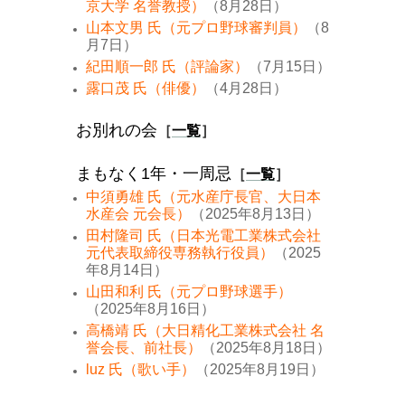
京大学 名誉教授）
（8月28日）
山本文男 氏（元プロ野球審判員）
（8
月7日）
紀田順一郎 氏（評論家）
（7月15日）
露口茂 氏（俳優）
（4月28日）
お別れの会
［
一覧
］
まもなく1年・一周忌
［
一覧
］
中須勇雄 氏（元水産庁長官、大日本
水産会 元会長）
（2025年8月13日）
田村隆司 氏（日本光電工業株式会社
元代表取締役専務執行役員）
（2025
年8月14日）
山田和利 氏（元プロ野球選手）
（2025年8月16日）
高橋靖 氏（大日精化工業株式会社 名
誉会長、前社長）
（2025年8月18日）
luz 氏（歌い手）
（2025年8月19日）