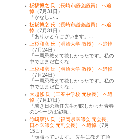
板坂博之 氏（長崎市議会議員） へ追
悼
（7月31日）
「かなしい...
板坂博之 氏（長崎市議会議員） へ追
悼
（7月31日）
「ありがとうございます。...
上杉和彦 氏（明治大学 教授） へ追悼
（7月24日）
「一周忌教えて欲しかったです。私の
中ではまだ亡くな...
上杉和彦 氏（明治大学 教授） へ追悼
（7月24日）
「一周忌教えて欲しかったです。私の
中ではまだ亡くな...
大越修 氏（三春中学校 元校長） へ追
悼
（7月17日）
「若き日の新任先生が眩しかった青春
の1ページは宝物...
竹嶋康弘 氏（福岡県医師会 元会長、
日本医師会 元副会長） へ追悼
（7月
15日）
「頑張っています。 先生に教えて頂