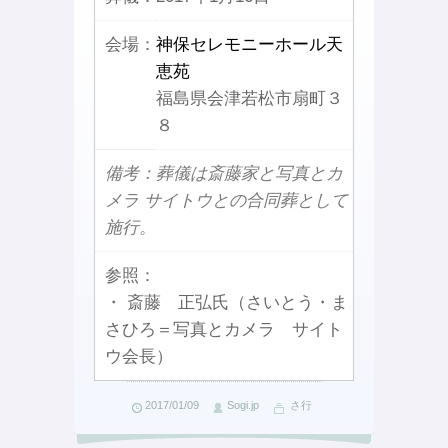
会場：
神保セレモニーホール天
恵苑
福島県会津若松市扇町３
８
備考：葬儀は斎藤家と写真とカ
メラ サイトウとの合同葬として
施行。
参照：
・ 斎藤 正弘氏（さいとう・ま
さひろ＝写真とカメラ サイト
ウ会長）
2017/01/09
Sogi.jp
さ行