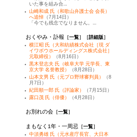
いた事を組み合...
山崎和成 氏（和歌山弁護士会 会長）
へ追悼
（7月14日）
「今でも残念でなりません。...
おくやみ・訃報
［
一覧
］［
詳細版
］
横江昭 氏（大和紡績株式会社［現 ダ
イワボウホールディングス株式会社］
元取締役）
（8月16日）
黒木登志夫 氏（岐阜大学 元学長、東
京大学 名誉教授）
（8月28日）
山本文男 氏（元プロ野球審判員）
（8
月7日）
紀田順一郎 氏（評論家）
（7月15日）
露口茂 氏（俳優）
（4月28日）
お別れの会
［
一覧
］
まもなく1年・一周忌
［
一覧
］
中須勇雄 氏（元水産庁長官、大日本