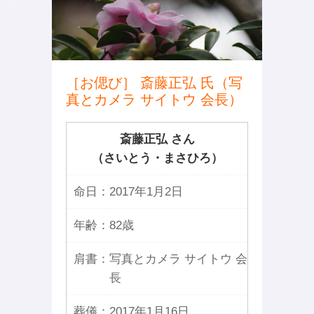
［お偲び］ 斎藤正弘 氏（写
真とカメラ サイトウ 会長）
斎藤正弘 さん
（さいとう・まさひろ）
命日：
2017年1月2日
年齢：
82歳
肩書：
写真とカメラ サイトウ 会
長
葬儀：
2017年1月16日