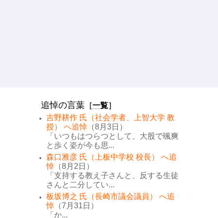
追悼の言葉
［
一覧
］
吉野耕作 氏（社会学者、上智大学 教
授） へ追悼
（8月3日）
「いつもはつらつとして、大股で颯爽
と歩く姿が今も思...
森口雅彦 氏（上板中学校 校長） へ追
悼
（8月2日）
「支持する教え子さんと、反する生徒
さんと二分してい...
板坂博之 氏（長崎市議会議員） へ追
悼
（7月31日）
「か...