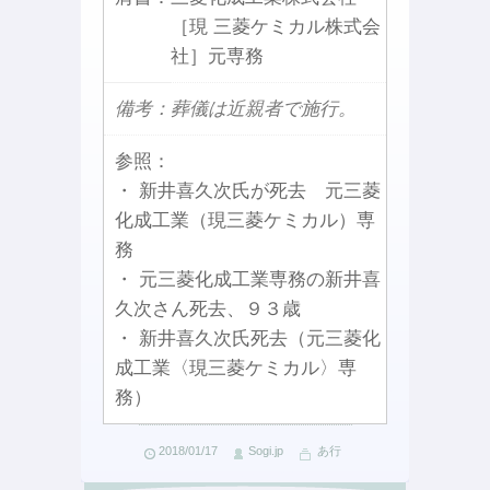
［現 三菱ケミカル株式会
社］元専務
備考：葬儀は近親者で施行。
参照：
・ 新井喜久次氏が死去 元三菱
化成工業（現三菱ケミカル）専
務
・ 元三菱化成工業専務の新井喜
久次さん死去、９３歳
・ 新井喜久次氏死去（元三菱化
成工業〈現三菱ケミカル〉専
務）
2018/01/17
Sogi.jp
あ行