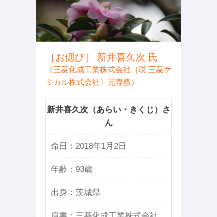
［お偲び］ 新井喜久次 氏
（三菱化成工業株式会社［現 三菱ケ
ミカル株式会社］元専務）
新井喜久次（あらい・きくじ）さ
ん
命日：
2018年1月2日
年齢：
93歳
出身：
茨城県
肩書：
三菱化成工業株式会社