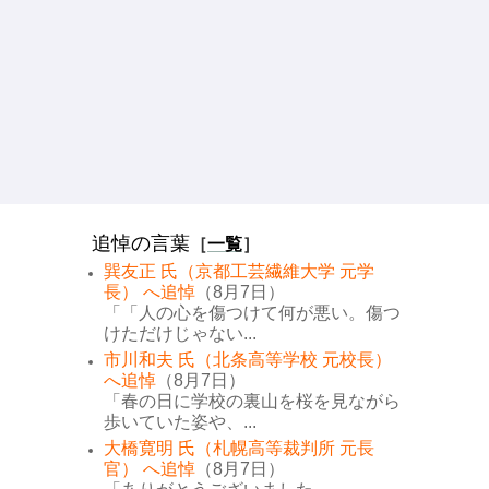
追悼の言葉
［
一覧
］
巽友正 氏（京都工芸繊維大学 元学
長） へ追悼
（8月7日）
「「人の心を傷つけて何が悪い。傷つ
けただけじゃない...
市川和夫 氏（北条高等学校 元校長）
へ追悼
（8月7日）
「春の日に学校の裏山を桜を見ながら
歩いていた姿や、...
大橋寛明 氏（札幌高等裁判所 元長
官） へ追悼
（8月7日）