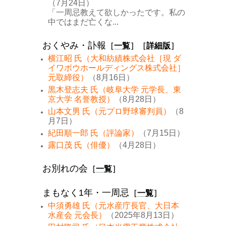
（7月24日）
「一周忌教えて欲しかったです。私の
中ではまだ亡くな...
おくやみ・訃報
［
一覧
］［
詳細版
］
横江昭 氏（大和紡績株式会社［現 ダ
イワボウホールディングス株式会社］
元取締役）
（8月16日）
黒木登志夫 氏（岐阜大学 元学長、東
京大学 名誉教授）
（8月28日）
山本文男 氏（元プロ野球審判員）
（8
月7日）
紀田順一郎 氏（評論家）
（7月15日）
露口茂 氏（俳優）
（4月28日）
お別れの会
［
一覧
］
まもなく1年・一周忌
［
一覧
］
中須勇雄 氏（元水産庁長官、大日本
水産会 元会長）
（2025年8月13日）