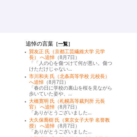
追悼の言葉
［
一覧
］
巽友正 氏（京都工芸繊維大学 元学
長） へ追悼
（8月7日）
「「人の心を傷つけて何が悪い。傷つ
けただけじゃない...
市川和夫 氏（北条高等学校 元校長）
へ追悼
（8月7日）
「春の日に学校の裏山を桜を見ながら
歩いていた姿や、...
大橋寛明 氏（札幌高等裁判所 元長
官） へ追悼
（8月7日）
「ありがとうございました...
大久保喬樹 氏（東京女子大学 名誉教
授） へ追悼
（8月7日）
「ありがとうございました...