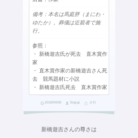
備考：本名は馬庭胖（まにわ・
ゆたか）。葬儀は近親者で施
行。
参照：
・ 新橋遊吉氏が死去 直木賞作
家
・ 直木賞作家の新橋遊吉さん死
去 競馬題材に小説
・ 新橋遊吉氏死去 直木賞作家
2018/04/06
Sogi.jp
さ行
新橋遊吉さんの尊さは