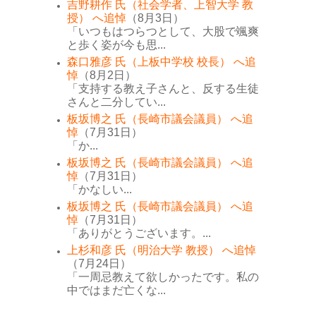
吉野耕作 氏（社会学者、上智大学 教
授） へ追悼
（8月3日）
「いつもはつらつとして、大股で颯爽
と歩く姿が今も思...
森口雅彦 氏（上板中学校 校長） へ追
悼
（8月2日）
「支持する教え子さんと、反する生徒
さんと二分してい...
板坂博之 氏（長崎市議会議員） へ追
悼
（7月31日）
「か...
板坂博之 氏（長崎市議会議員） へ追
悼
（7月31日）
「かなしい...
板坂博之 氏（長崎市議会議員） へ追
悼
（7月31日）
「ありがとうございます。...
上杉和彦 氏（明治大学 教授） へ追悼
（7月24日）
「一周忌教えて欲しかったです。私の
中ではまだ亡くな...