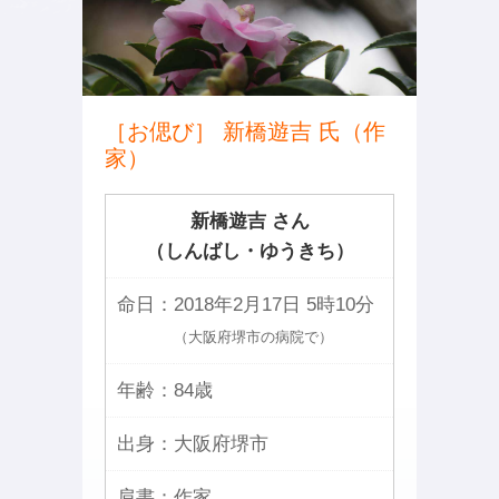
［お偲び］ 新橋遊吉 氏（作
家）
新橋遊吉 さん
（しんばし・ゆうきち）
命日：
2018年2月17日 5時10分
（大阪府堺市の病院で）
年齢：
84歳
出身：
大阪府堺市
肩書：
作家