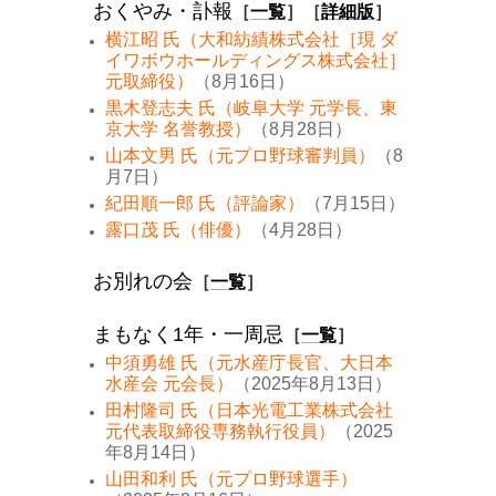
おくやみ・訃報
［
一覧
］［
詳細版
］
横江昭 氏（大和紡績株式会社［現 ダ
イワボウホールディングス株式会社］
元取締役）
（8月16日）
黒木登志夫 氏（岐阜大学 元学長、東
京大学 名誉教授）
（8月28日）
山本文男 氏（元プロ野球審判員）
（8
月7日）
紀田順一郎 氏（評論家）
（7月15日）
露口茂 氏（俳優）
（4月28日）
お別れの会
［
一覧
］
まもなく1年・一周忌
［
一覧
］
中須勇雄 氏（元水産庁長官、大日本
水産会 元会長）
（2025年8月13日）
田村隆司 氏（日本光電工業株式会社
元代表取締役専務執行役員）
（2025
年8月14日）
山田和利 氏（元プロ野球選手）