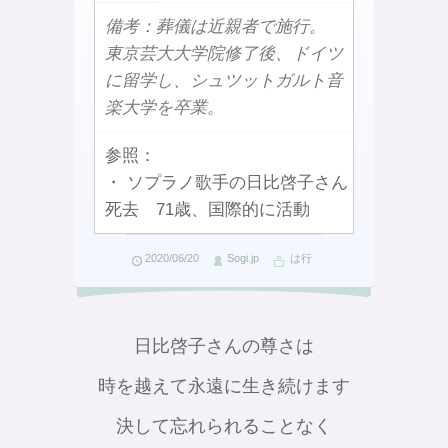
備考：葬儀は近親者で施行。
東京芸大大学院修了後、ドイツ
に留学し、シュツットガルト音
楽大学を卒業。
参照：
・ ソプラノ歌手の日比啓子さん
死去 71歳、国際的に活動
2020/06/20
Sogi.jp
は行
日比啓子さんの尊さは
時を越えて永遠に生き続けます
決して忘れられることなく