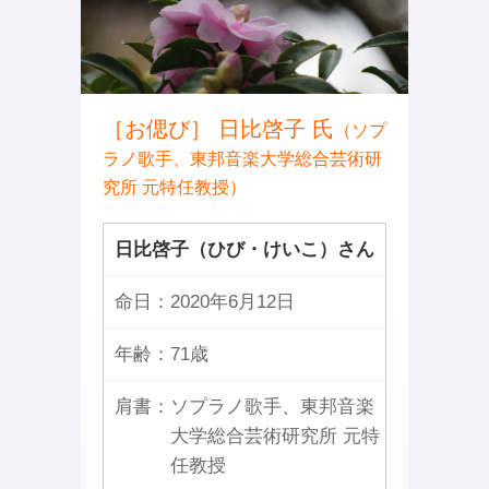
［お偲び］ 日比啓子 氏
（ソプ
ラノ歌手、東邦音楽大学総合芸術研
究所 元特任教授）
日比啓子（ひび・けいこ）さん
命日：
2020年6月12日
年齢：
71歳
肩書：
ソプラノ歌手、東邦音楽
大学総合芸術研究所 元特
任教授