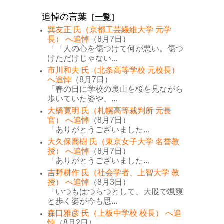
追悼の言葉
［
一覧
］
巽友正 氏（京都工芸繊維大学 元学
長） へ追悼
（8月7日）
「「人の心を傷つけて何が悪い。傷つ
けただけじゃない...
市川和夫 氏（北条高等学校 元校長）
へ追悼
（8月7日）
「春の日に学校の裏山を桜を見ながら
歩いていた姿や、...
大橋寛明 氏（札幌高等裁判所 元長
官） へ追悼
（8月7日）
「ありがとうございました...
大久保喬樹 氏（東京女子大学 名誉教
授） へ追悼
（8月7日）
「ありがとうございました...
吉野耕作 氏（社会学者、上智大学 教
授） へ追悼
（8月3日）
「いつもはつらつとして、大股で颯爽
と歩く姿が今も思...
森口雅彦 氏（上板中学校 校長） へ追
悼
（8月2日）