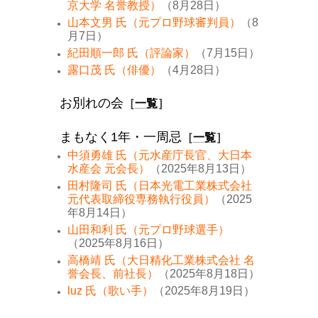
京大学 名誉教授）
（8月28日）
山本文男 氏（元プロ野球審判員）
（8
月7日）
紀田順一郎 氏（評論家）
（7月15日）
露口茂 氏（俳優）
（4月28日）
お別れの会
［
一覧
］
まもなく1年・一周忌
［
一覧
］
中須勇雄 氏（元水産庁長官、大日本
水産会 元会長）
（2025年8月13日）
田村隆司 氏（日本光電工業株式会社
元代表取締役専務執行役員）
（2025
年8月14日）
山田和利 氏（元プロ野球選手）
（2025年8月16日）
高橋靖 氏（大日精化工業株式会社 名
誉会長、前社長）
（2025年8月18日）
luz 氏（歌い手）
（2025年8月19日）