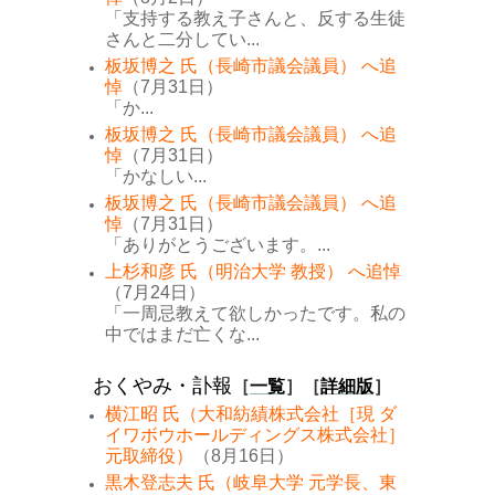
「支持する教え子さんと、反する生徒
さんと二分してい...
板坂博之 氏（長崎市議会議員） へ追
悼
（7月31日）
「か...
板坂博之 氏（長崎市議会議員） へ追
悼
（7月31日）
「かなしい...
板坂博之 氏（長崎市議会議員） へ追
悼
（7月31日）
「ありがとうございます。...
上杉和彦 氏（明治大学 教授） へ追悼
（7月24日）
「一周忌教えて欲しかったです。私の
中ではまだ亡くな...
おくやみ・訃報
［
一覧
］［
詳細版
］
横江昭 氏（大和紡績株式会社［現 ダ
イワボウホールディングス株式会社］
元取締役）
（8月16日）
黒木登志夫 氏（岐阜大学 元学長、東