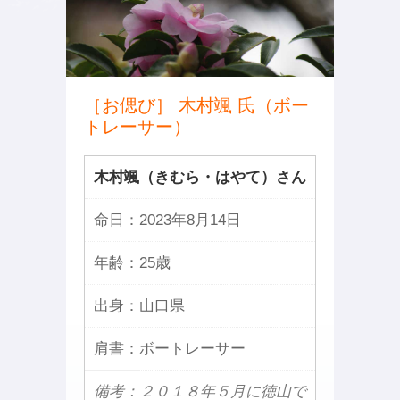
［お偲び］ 木村颯 氏（ボー
トレーサー）
木村颯（きむら・はやて）さん
命日：
2023年8月14日
年齢：
25歳
出身：
山口県
肩書：
ボートレーサー
備考：２０１８年５月に徳山で