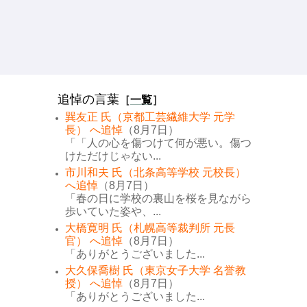
追悼の言葉
［
一覧
］
巽友正 氏（京都工芸繊維大学 元学
長） へ追悼
（8月7日）
「「人の心を傷つけて何が悪い。傷つ
けただけじゃない...
市川和夫 氏（北条高等学校 元校長）
へ追悼
（8月7日）
「春の日に学校の裏山を桜を見ながら
歩いていた姿や、...
大橋寛明 氏（札幌高等裁判所 元長
官） へ追悼
（8月7日）
「ありがとうございました...
大久保喬樹 氏（東京女子大学 名誉教
授） へ追悼
（8月7日）
「ありがとうございました...