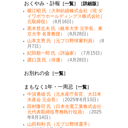
おくやみ・訃報
［
一覧
］［
詳細版
］
横江昭 氏（大和紡績株式会社［現 ダ
イワボウホールディングス株式会社］
元取締役）
（8月16日）
黒木登志夫 氏（岐阜大学 元学長、東
京大学 名誉教授）
（8月28日）
山本文男 氏（元プロ野球審判員）
（8
月7日）
紀田順一郎 氏（評論家）
（7月15日）
露口茂 氏（俳優）
（4月28日）
お別れの会
［
一覧
］
まもなく1年・一周忌
［
一覧
］
中須勇雄 氏（元水産庁長官、大日本
水産会 元会長）
（2025年8月13日）
田村隆司 氏（日本光電工業株式会社
元代表取締役専務執行役員）
（2025
年8月14日）
山田和利 氏（元プロ野球選手）