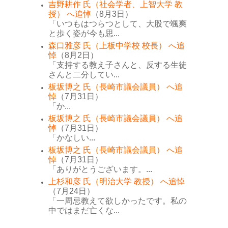
吉野耕作 氏（社会学者、上智大学 教
授） へ追悼
（8月3日）
「いつもはつらつとして、大股で颯爽
と歩く姿が今も思...
森口雅彦 氏（上板中学校 校長） へ追
悼
（8月2日）
「支持する教え子さんと、反する生徒
さんと二分してい...
板坂博之 氏（長崎市議会議員） へ追
悼
（7月31日）
「か...
板坂博之 氏（長崎市議会議員） へ追
悼
（7月31日）
「かなしい...
板坂博之 氏（長崎市議会議員） へ追
悼
（7月31日）
「ありがとうございます。...
上杉和彦 氏（明治大学 教授） へ追悼
（7月24日）
「一周忌教えて欲しかったです。私の
中ではまだ亡くな...