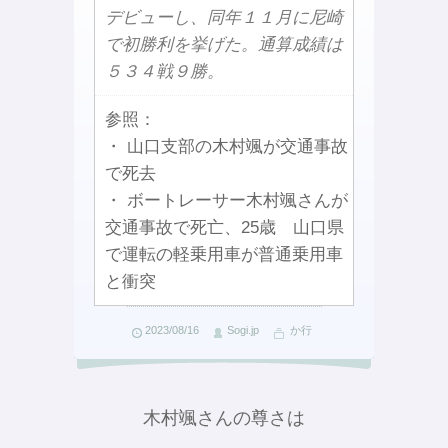
デビューし、同年１１月に尼崎
で初勝利を挙げた。通算成績は
５３４戦９勝。
参照：
・ 山口支部の木村颯が交通事故
で死去
・ ボートレーサー木村颯さんが
交通事故で死亡、25歳 山口県
で運転の軽乗用車が普通乗用車
と衝突
2023/08/16
Sogi.jp
か行
木村颯さんの尊さは