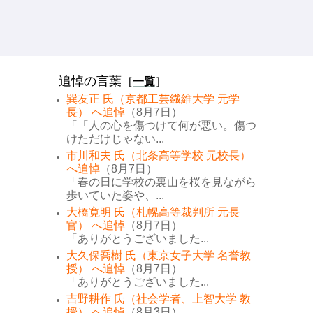
追悼の言葉
［
一覧
］
巽友正 氏（京都工芸繊維大学 元学
長） へ追悼
（8月7日）
「「人の心を傷つけて何が悪い。傷つ
けただけじゃない...
市川和夫 氏（北条高等学校 元校長）
へ追悼
（8月7日）
「春の日に学校の裏山を桜を見ながら
歩いていた姿や、...
大橋寛明 氏（札幌高等裁判所 元長
官） へ追悼
（8月7日）
「ありがとうございました...
大久保喬樹 氏（東京女子大学 名誉教
授） へ追悼
（8月7日）
「ありがとうございました...
吉野耕作 氏（社会学者、上智大学 教
授） へ追悼
（8月3日）