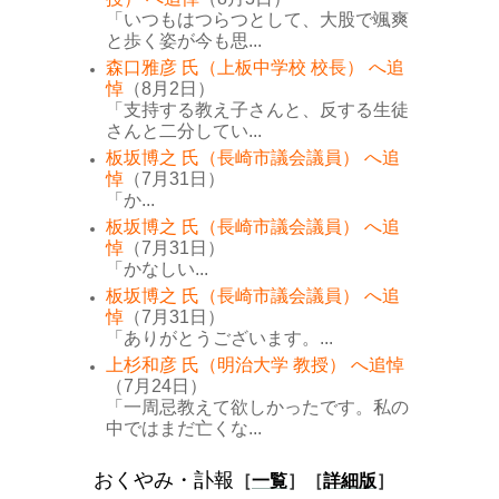
「いつもはつらつとして、大股で颯爽
と歩く姿が今も思...
森口雅彦 氏（上板中学校 校長） へ追
悼
（8月2日）
「支持する教え子さんと、反する生徒
さんと二分してい...
板坂博之 氏（長崎市議会議員） へ追
悼
（7月31日）
「か...
板坂博之 氏（長崎市議会議員） へ追
悼
（7月31日）
「かなしい...
板坂博之 氏（長崎市議会議員） へ追
悼
（7月31日）
「ありがとうございます。...
上杉和彦 氏（明治大学 教授） へ追悼
（7月24日）
「一周忌教えて欲しかったです。私の
中ではまだ亡くな...
おくやみ・訃報
［
一覧
］［
詳細版
］