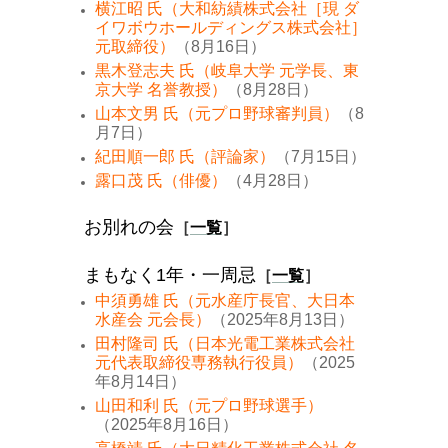
横江昭 氏（大和紡績株式会社［現 ダ
イワボウホールディングス株式会社］
元取締役）
（8月16日）
黒木登志夫 氏（岐阜大学 元学長、東
京大学 名誉教授）
（8月28日）
山本文男 氏（元プロ野球審判員）
（8
月7日）
紀田順一郎 氏（評論家）
（7月15日）
露口茂 氏（俳優）
（4月28日）
お別れの会
［
一覧
］
まもなく1年・一周忌
［
一覧
］
中須勇雄 氏（元水産庁長官、大日本
水産会 元会長）
（2025年8月13日）
田村隆司 氏（日本光電工業株式会社
元代表取締役専務執行役員）
（2025
年8月14日）
山田和利 氏（元プロ野球選手）
（2025年8月16日）