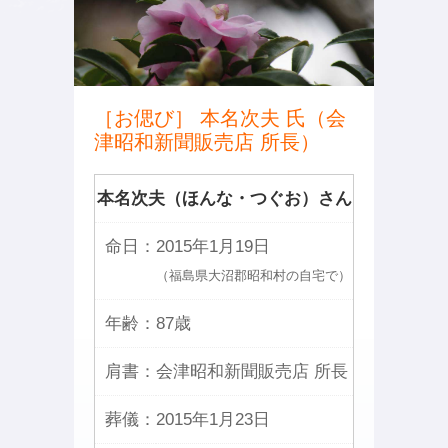
［お偲び］ 本名次夫 氏（会
津昭和新聞販売店 所長）
本名次夫（ほんな・つぐお）さん
命日：
2015年1月19日
（福島県大沼郡昭和村の自宅で）
年齢：
87歳
肩書：
会津昭和新聞販売店 所長
葬儀：
2015年1月23日