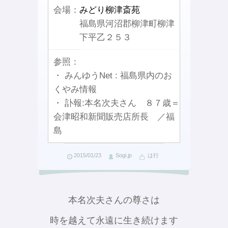
会場：
みどり柳津斎苑
福島県河沼郡柳津町柳津
下平乙２５３
参照：
・ みんゆうNet : 福島県内のお
くやみ情報
・ 訃報:本名次夫さん ８７歳＝
会津昭和新聞販売店所長 ／福
島
2015/01/23
Sogi.jp
は行
本名次夫さんの尊さは
時を越えて永遠に生き続けます