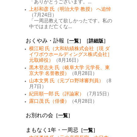
「ありがとうございます。...
上杉和彦 氏（明治大学 教授） へ追悼
（7月24日）
「一周忌教えて欲しかったです。私の
中ではまだ亡くな...
おくやみ・訃報
［
一覧
］［
詳細版
］
横江昭 氏（大和紡績株式会社［現 ダ
イワボウホールディングス株式会社］
元取締役）
（8月16日）
黒木登志夫 氏（岐阜大学 元学長、東
京大学 名誉教授）
（8月28日）
山本文男 氏（元プロ野球審判員）
（8
月7日）
紀田順一郎 氏（評論家）
（7月15日）
露口茂 氏（俳優）
（4月28日）
お別れの会
［
一覧
］
まもなく1年・一周忌
［
一覧
］