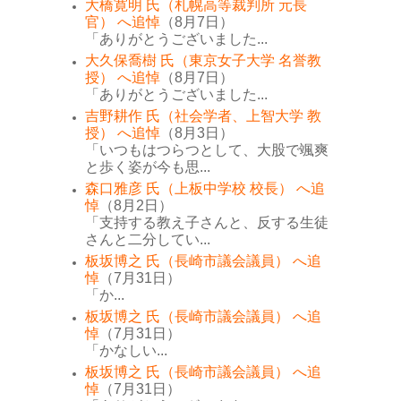
大橋寛明 氏（札幌高等裁判所 元長
官） へ追悼
（8月7日）
「ありがとうございました...
大久保喬樹 氏（東京女子大学 名誉教
授） へ追悼
（8月7日）
「ありがとうございました...
吉野耕作 氏（社会学者、上智大学 教
授） へ追悼
（8月3日）
「いつもはつらつとして、大股で颯爽
と歩く姿が今も思...
森口雅彦 氏（上板中学校 校長） へ追
悼
（8月2日）
「支持する教え子さんと、反する生徒
さんと二分してい...
板坂博之 氏（長崎市議会議員） へ追
悼
（7月31日）
「か...
板坂博之 氏（長崎市議会議員） へ追
悼
（7月31日）
「かなしい...
板坂博之 氏（長崎市議会議員） へ追
悼
（7月31日）