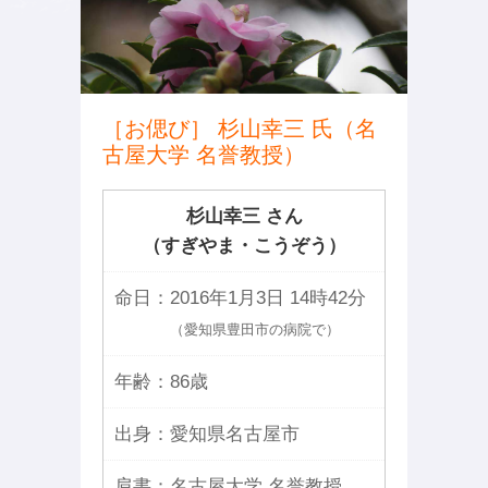
［お偲び］ 杉山幸三 氏（名
古屋大学 名誉教授）
杉山幸三 さん
（すぎやま・こうぞう）
命日：
2016年1月3日 14時42分
（愛知県豊田市の病院で）
年齢：
86歳
出身：
愛知県名古屋市
肩書：
名古屋大学 名誉教授