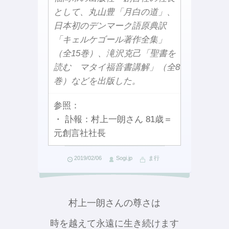
として、丸山豊「月白の道」、
日本初のデンマーク語原典訳
「キェルケゴール著作全集」
（全15巻）、滝沢克己「聖書を
読む マタイ福音書講解」（全8
巻）などを出版した。
参照：
・ 訃報：村上一朗さん 81歳＝
元創言社社長
2019/02/06
Sogi.jp
ま行
村上一朗さんの尊さは
時を越えて永遠に生き続けます