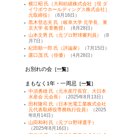
横江昭 氏（大和紡績株式会社［現 ダ
イワボウホールディングス株式会社］
元取締役）
（8月16日）
黒木登志夫 氏（岐阜大学 元学長、東
京大学 名誉教授）
（8月28日）
山本文男 氏（元プロ野球審判員）
（8
月7日）
紀田順一郎 氏（評論家）
（7月15日）
露口茂 氏（俳優）
（4月28日）
お別れの会
［
一覧
］
まもなく1年・一周忌
［
一覧
］
中須勇雄 氏（元水産庁長官、大日本
水産会 元会長）
（2025年8月13日）
田村隆司 氏（日本光電工業株式会社
元代表取締役専務執行役員）
（2025
年8月14日）
山田和利 氏（元プロ野球選手）
（2025年8月16日）