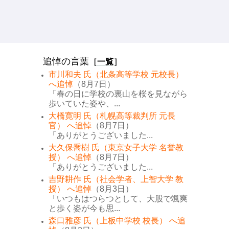
追悼の言葉
［
一覧
］
市川和夫 氏（北条高等学校 元校長）
へ追悼
（8月7日）
「春の日に学校の裏山を桜を見ながら
歩いていた姿や、...
大橋寛明 氏（札幌高等裁判所 元長
官） へ追悼
（8月7日）
「ありがとうございました...
大久保喬樹 氏（東京女子大学 名誉教
授） へ追悼
（8月7日）
「ありがとうございました...
吉野耕作 氏（社会学者、上智大学 教
授） へ追悼
（8月3日）
「いつもはつらつとして、大股で颯爽
と歩く姿が今も思...
森口雅彦 氏（上板中学校 校長） へ追