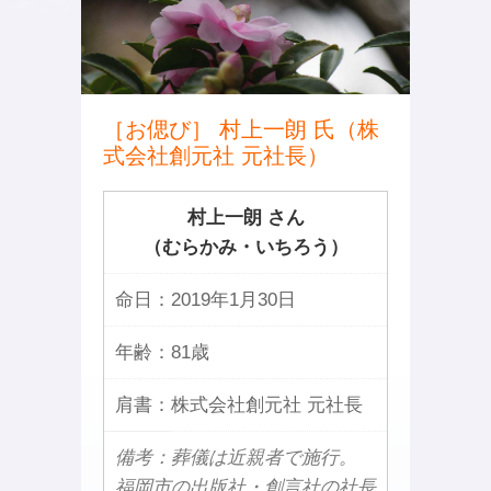
［お偲び］ 村上一朗 氏（株
式会社創元社 元社長）
村上一朗 さん
（むらかみ・いちろう）
命日：
2019年1月30日
年齢：
81歳
肩書：
株式会社創元社 元社長
備考：葬儀は近親者で施行。
福岡市の出版社・創言社の社長