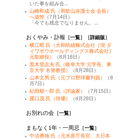
いた事を組み合...
山崎和成 氏（和歌山弁護士会 会長）
へ追悼
（7月14日）
「今でも残念でなりません。...
おくやみ・訃報
［
一覧
］［
詳細版
］
横江昭 氏（大和紡績株式会社［現 ダ
イワボウホールディングス株式会社］
元取締役）
（8月16日）
黒木登志夫 氏（岐阜大学 元学長、東
京大学 名誉教授）
（8月28日）
山本文男 氏（元プロ野球審判員）
（8
月7日）
紀田順一郎 氏（評論家）
（7月15日）
露口茂 氏（俳優）
（4月28日）
お別れの会
［
一覧
］
まもなく1年・一周忌
［
一覧
］
中須勇雄 氏（元水産庁長官、大日本