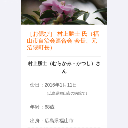
［お偲び］ 村上勝士 氏（福
山市自治会連合会 会長、元
沼隈町長）
村上勝士（むらかみ・かつし）さ
ん
命日：
2016年1月11日
（広島県福山市の病院で）
年齢：
68歳
出身：
広島県福山市