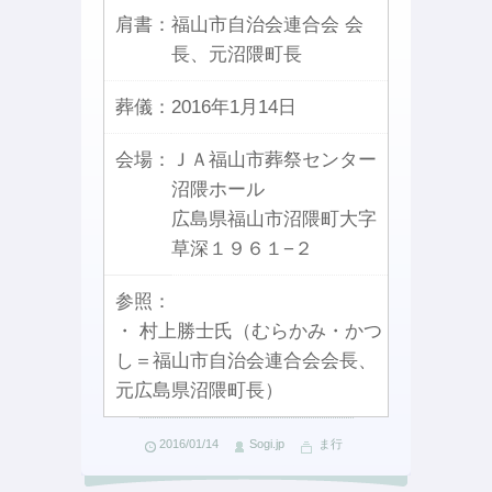
肩書：
福山市自治会連合会 会
長、元沼隈町長
葬儀：
2016年1月14日
会場：
ＪＡ福山市葬祭センター
沼隈ホール
広島県福山市沼隈町大字
草深１９６１−２
参照：
・ 村上勝士氏（むらかみ・かつ
し＝福山市自治会連合会会長、
元広島県沼隈町長）
2016/01/14
Sogi.jp
ま行