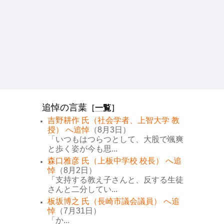
追悼の言葉
［
一覧
］
吉野耕作 氏（社会学者、上智大学 教
授） へ追悼
（8月3日）
「いつもはつらつとして、大股で颯爽
と歩く姿が今も思...
森口雅彦 氏（上板中学校 校長） へ追
悼
（8月2日）
「支持する教え子さんと、反する生徒
さんと二分してい...
板坂博之 氏（長崎市議会議員） へ追
悼
（7月31日）
「か...