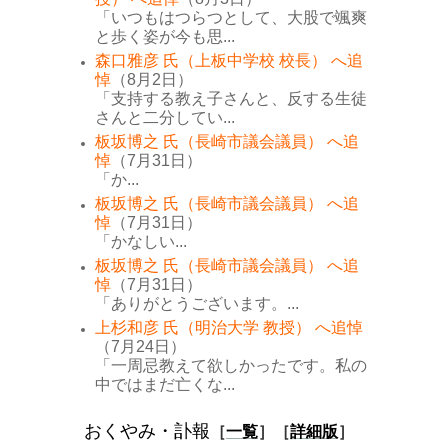
「いつもはつらつとして、大股で颯爽
と歩く姿が今も思...
森口雅彦 氏（上板中学校 校長） へ追
悼
（8月2日）
「支持する教え子さんと、反する生徒
さんと二分してい...
板坂博之 氏（長崎市議会議員） へ追
悼
（7月31日）
「か...
板坂博之 氏（長崎市議会議員） へ追
悼
（7月31日）
「かなしい...
板坂博之 氏（長崎市議会議員） へ追
悼
（7月31日）
「ありがとうございます。...
上杉和彦 氏（明治大学 教授） へ追悼
（7月24日）
「一周忌教えて欲しかったです。私の
中ではまだ亡くな...
おくやみ・訃報
［
一覧
］［
詳細版
］