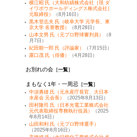
横江昭 氏（大和紡績株式会社［現 ダ
イワボウホールディングス株式会社］
元取締役）
（8月16日）
黒木登志夫 氏（岐阜大学 元学長、東
京大学 名誉教授）
（8月28日）
山本文男 氏（元プロ野球審判員）
（8
月7日）
紀田順一郎 氏（評論家）
（7月15日）
露口茂 氏（俳優）
（4月28日）
お別れの会
［
一覧
］
まもなく1年・一周忌
［
一覧
］
中須勇雄 氏（元水産庁長官、大日本
水産会 元会長）
（2025年8月13日）
田村隆司 氏（日本光電工業株式会社
元代表取締役専務執行役員）
（2025
年8月14日）
山田和利 氏（元プロ野球選手）
（2025年8月16日）