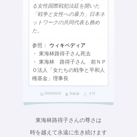
る女性国際戦犯法廷を開いた
「戦争と女性への暴力」日本ネ
ットワークの共同代表も務め
た。
参照：
ウィキペディア
・ 東海林路得子さん死去
・ 東海林 路得子さん 前ＮＰ
Ｏ法人「女たちの戦争と平和人
権基金」理事長
2015/03/19
Sogi.jp
さ行
東海林路得子さんの尊さは
時を越えて永遠に生き続けます