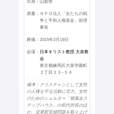
出身：
山梨県
肩書：
ＮＰＯ法人「女たちの戦
争と平和人権基金」前理
事長
葬儀：
2015年3月19日
会場：
日本キリスト教団 大泉教
会
東京都練馬区大泉学園町
２丁目２３−５４
備考：クリスチャンとして女性
の人権を守る活動に尽力。女性
のためのシェルター「矯風会ス
テップハウス」の初代所長のほ
か、従軍慰安婦問題を取り上げ