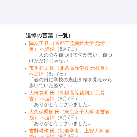
追悼の言葉
［
一覧
］
巽友正 氏（京都工芸繊維大学 元学
長） へ追悼
（8月7日）
「「人の心を傷つけて何が悪い。傷つ
けただけじゃない...
市川和夫 氏（北条高等学校 元校長）
へ追悼
（8月7日）
「春の日に学校の裏山を桜を見ながら
歩いていた姿や、...
大橋寛明 氏（札幌高等裁判所 元長
官） へ追悼
（8月7日）
「ありがとうございました...
大久保喬樹 氏（東京女子大学 名誉教
授） へ追悼
（8月7日）
「ありがとうございました...
吉野耕作 氏（社会学者、上智大学 教
授） へ追悼
（8月3日）