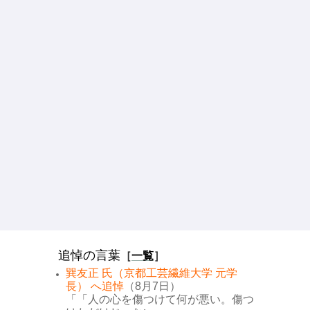
追悼の言葉
［
一覧
］
巽友正 氏（京都工芸繊維大学 元学
長） へ追悼
（8月7日）
「「人の心を傷つけて何が悪い。傷つ