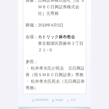
肩書：
日興証券株式会社［現 Ｓ
ＭＢＣ日興証券株式会
社］元専務
葬儀：
2018年4月5日
会場：
カトリック麻布教会
東京都港区西麻布３丁目
２１−６
参照：
・ 松井孝夫氏が死去 元日興証
券（現ＳＭＢＣ日興証券）専務
・ 松井孝夫氏死去（元日興証券
専務）
2018/04/04
Sogi.jp
ま行