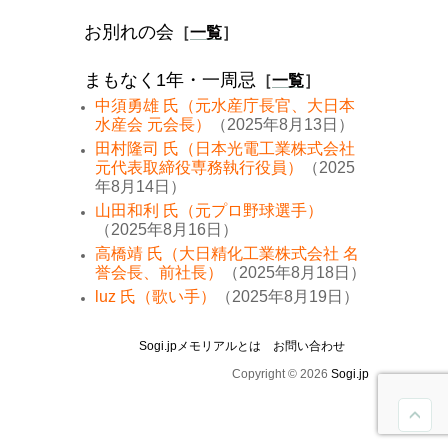
お別れの会
［
一覧
］
まもなく1年・一周忌
［
一覧
］
中須勇雄 氏（元水産庁長官、大日本
水産会 元会長）
（2025年8月13日）
田村隆司 氏（日本光電工業株式会社
元代表取締役専務執行役員）
（2025
年8月14日）
山田和利 氏（元プロ野球選手）
（2025年8月16日）
高橋靖 氏（大日精化工業株式会社 名
誉会長、前社長）
（2025年8月18日）
luz 氏（歌い手）
（2025年8月19日）
Sogi.jpメモリアルとは
お問い合わせ
Copyright © 2026
Sogi.jp