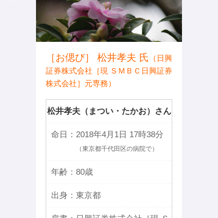
［お偲び］ 松井孝夫 氏
（日興
証券株式会社［現 ＳＭＢＣ日興証券
株式会社］元専務）
松井孝夫（まつい・たかお）さん
命日：
2018年4月1日 17時38分
（東京都千代田区の病院で）
年齢：
80歳
出身：
東京都