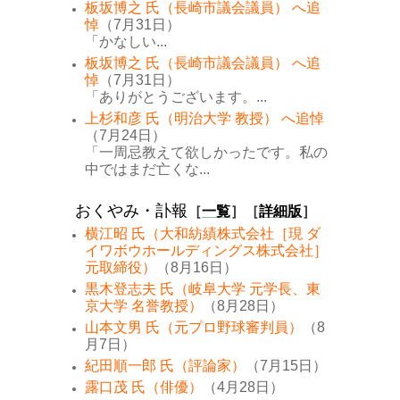
板坂博之 氏（長崎市議会議員） へ追
悼
（7月31日）
「かなしい...
板坂博之 氏（長崎市議会議員） へ追
悼
（7月31日）
「ありがとうございます。...
上杉和彦 氏（明治大学 教授） へ追悼
（7月24日）
「一周忌教えて欲しかったです。私の
中ではまだ亡くな...
おくやみ・訃報
［
一覧
］［
詳細版
］
横江昭 氏（大和紡績株式会社［現 ダ
イワボウホールディングス株式会社］
元取締役）
（8月16日）
黒木登志夫 氏（岐阜大学 元学長、東
京大学 名誉教授）
（8月28日）
山本文男 氏（元プロ野球審判員）
（8
月7日）
紀田順一郎 氏（評論家）
（7月15日）
露口茂 氏（俳優）
（4月28日）