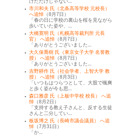
けただけじゃない...
市川和夫 氏（北条高等学校 元校長）
へ追悼
（8月7日）
「春の日に学校の裏山を桜を見ながら
歩いていた姿や、...
大橋寛明 氏（札幌高等裁判所 元長
官） へ追悼
（8月7日）
「ありがとうございました...
大久保喬樹 氏（東京女子大学 名誉教
授） へ追悼
（8月7日）
「ありがとうございました...
吉野耕作 氏（社会学者、上智大学 教
授） へ追悼
（8月3日）
「いつもはつらつとして、大股で颯爽
と歩く姿が今も思...
森口雅彦 氏（上板中学校 校長） へ追
悼
（8月2日）
「支持する教え子さんと、反する生徒
さんと二分してい...
板坂博之 氏（長崎市議会議員） へ追
悼
（7月31日）
「か...