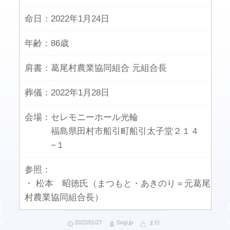
命日：
2022年1月24日
年齢：
86歳
肩書：
葛尾村農業協同組合 元組合長
葬儀：
2022年1月28日
会場：
セレモニーホール光輪
福島県田村市船引町船引太子堂２１４
−１
参照：
・ 松本 昭徳氏（まつもと・あきのり＝元葛尾
村農業協同組合長）
2022/01/27
Sogi.jp
ま行