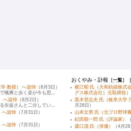
おくやみ・訃報
［
一覧
］
学 教授） へ追悼
（8月3日）
横江昭 氏（大和紡績株式
颯爽と歩く姿が今も思...
グス株式会社］元取締役）
） へ追悼
（8月2日）
黒木登志夫 氏（岐阜大学 
生徒さんと二分してい...
月28日）
 へ追悼
（7月31日）
山本文男 氏（元プロ野球
紀田順一郎 氏（評論家）
（
 へ追悼
（7月31日）
露口茂 氏（俳優）
（4月2