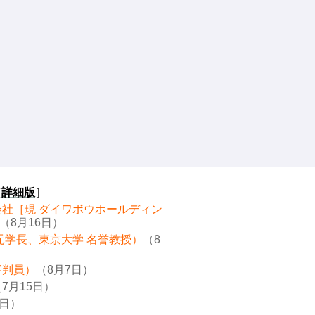
［
詳細版
］
会社［現 ダイワボウホールディン
（8月16日）
元学長、東京大学 名誉教授）
（8
審判員）
（8月7日）
7月15日）
8日）