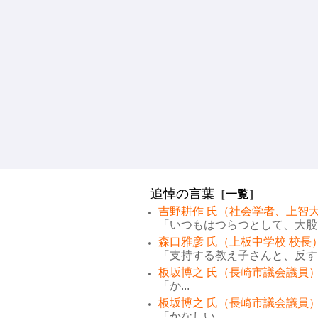
追悼の言葉
［
一覧
］
吉野耕作 氏（社会学者、上智大
「いつもはつらつとして、大股で
森口雅彦 氏（上板中学校 校長
「支持する教え子さんと、反する
板坂博之 氏（長崎市議会議員）
「か...
板坂博之 氏（長崎市議会議員）
「かなしい...