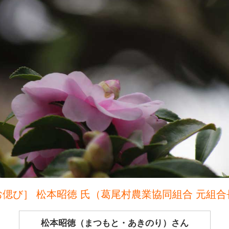
お偲び］ 松本昭徳 氏（葛尾村農業協同組合 元組合
松本昭徳（まつもと・あきのり）さん