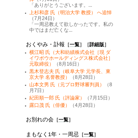
「ありがとうございます。...
上杉和彦 氏（明治大学 教授） へ追悼
（7月24日）
「一周忌教えて欲しかったです。私の
中ではまだ亡くな...
おくやみ・訃報
［
一覧
］［
詳細版
］
横江昭 氏（大和紡績株式会社［現 ダ
イワボウホールディングス株式会社］
元取締役）
（8月16日）
黒木登志夫 氏（岐阜大学 元学長、東
京大学 名誉教授）
（8月28日）
山本文男 氏（元プロ野球審判員）
（8
月7日）
紀田順一郎 氏（評論家）
（7月15日）
露口茂 氏（俳優）
（4月28日）
お別れの会
［
一覧
］
まもなく1年・一周忌
［
一覧
］