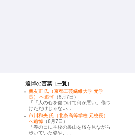
追悼の言葉
［
一覧
］
巽友正 氏（京都工芸繊維大学 元学
長） へ追悼
（8月7日）
「「人の心を傷つけて何が悪い。傷つ
けただけじゃない...
市川和夫 氏（北条高等学校 元校長）
へ追悼
（8月7日）
「春の日に学校の裏山を桜を見ながら
歩いていた姿や、...