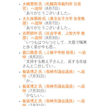
大橋寛明 氏（札幌高等裁判所 元長
官） へ追悼
（8月7日）
「ありがとうございました...
大久保喬樹 氏（東京女子大学 名誉教
授） へ追悼
（8月7日）
「ありがとうございました...
吉野耕作 氏（社会学者、上智大学 教
授） へ追悼
（8月3日）
「いつもはつらつとして、大股で颯爽
と歩く姿が今も思...
森口雅彦 氏（上板中学校 校長） へ追
悼
（8月2日）
「支持する教え子さんと、反する生徒
さんと二分してい...
板坂博之 氏（長崎市議会議員） へ追
悼
（7月31日）
「か...
板坂博之 氏（長崎市議会議員） へ追
悼
（7月31日）
「かなしい...
板坂博之 氏（長崎市議会議員） へ追
悼
（7月31日）