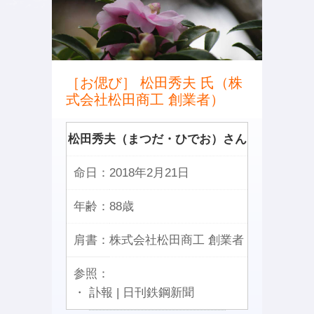
［お偲び］ 松田秀夫 氏（株
式会社松田商工 創業者）
松田秀夫（まつだ・ひでお）さん
命日：
2018年2月21日
年齢：
88歳
肩書：
株式会社松田商工 創業者
参照：
・ 訃報 | 日刊鉄鋼新聞