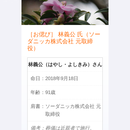
［お偲び］ 林義公 氏（ソー
ダニッカ株式会社 元取締
役）
林義公（はやし・よしきみ）さん
命日：
2018年9月18日
年齢：
91歳
肩書：
ソーダニッカ株式会社 元
取締役
備考：葬儀は近親者で施行。