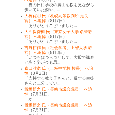
「春の日に学校の裏山を桜を見ながら
歩いていた姿や、...
大橋寛明 氏（札幌高等裁判所 元長
官） へ追悼
（8月7日）
「ありがとうございました...
大久保喬樹 氏（東京女子大学 名誉教
授） へ追悼
（8月7日）
「ありがとうございました...
吉野耕作 氏（社会学者、上智大学 教
授） へ追悼
（8月3日）
「いつもはつらつとして、大股で颯爽
と歩く姿が今も思...
森口雅彦 氏（上板中学校 校長） へ追
悼
（8月2日）
「支持する教え子さんと、反する生徒
さんと二分してい...
板坂博之 氏（長崎市議会議員） へ追
悼
（7月31日）
「か...
板坂博之 氏（長崎市議会議員） へ追
悼
（7月31日）
「かなしい...