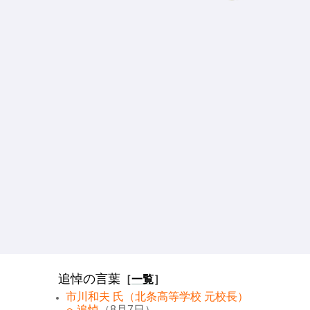
追悼の言葉
［
一覧
］
市川和夫 氏（北条高等学校 元校長）
へ追悼
（8月7日）