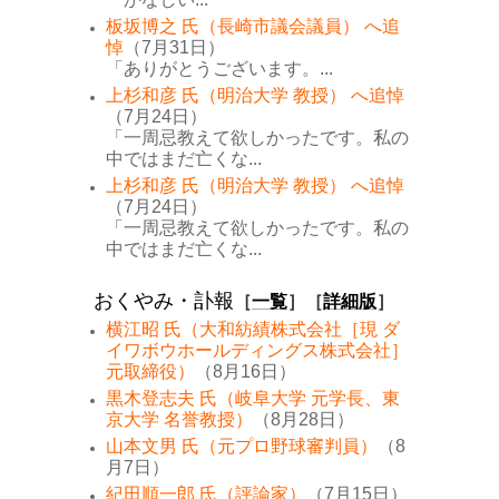
板坂博之 氏（長崎市議会議員） へ追
悼
（7月31日）
「ありがとうございます。...
上杉和彦 氏（明治大学 教授） へ追悼
（7月24日）
「一周忌教えて欲しかったです。私の
中ではまだ亡くな...
上杉和彦 氏（明治大学 教授） へ追悼
（7月24日）
「一周忌教えて欲しかったです。私の
中ではまだ亡くな...
おくやみ・訃報
［
一覧
］［
詳細版
］
横江昭 氏（大和紡績株式会社［現 ダ
イワボウホールディングス株式会社］
元取締役）
（8月16日）
黒木登志夫 氏（岐阜大学 元学長、東
京大学 名誉教授）
（8月28日）
山本文男 氏（元プロ野球審判員）
（8
月7日）
紀田順一郎 氏（評論家）
（7月15日）