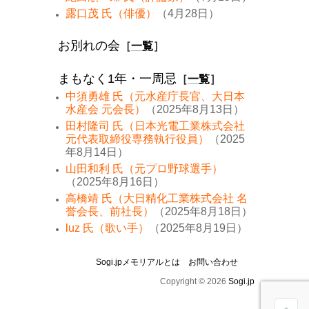
露口茂 氏（俳優）
（4月28日）
お別れの会
［
一覧
］
まもなく1年・一周忌
［
一覧
］
中須勇雄 氏（元水産庁長官、大日本
水産会 元会長）
（2025年8月13日）
田村隆司 氏（日本光電工業株式会社
元代表取締役専務執行役員）
（2025
年8月14日）
山田和利 氏（元プロ野球選手）
（2025年8月16日）
高橋靖 氏（大日精化工業株式会社 名
誉会長、前社長）
（2025年8月18日）
luz 氏（歌い手）
（2025年8月19日）
Sogi.jpメモリアルとは
お問い合わせ
Copyright © 2026
Sogi.jp