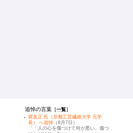
追悼の言葉
［
一覧
］
巽友正 氏（京都工芸繊維大学 元学
長） へ追悼
（8月7日）
「「人の心を傷つけて何が悪い。傷つ