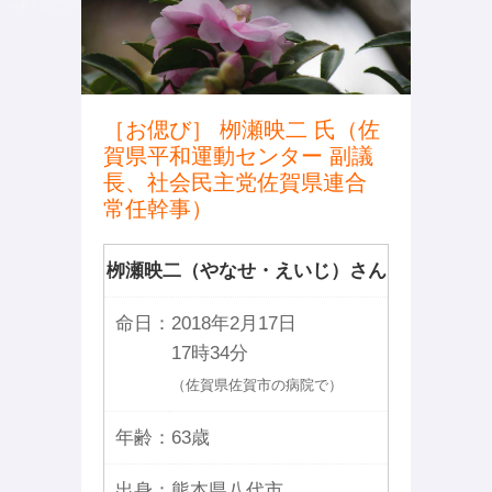
［お偲び］ 栁瀬映二 氏（佐
賀県平和運動センター 副議
長、社会民主党佐賀県連合
常任幹事）
栁瀬映二（やなせ・えいじ）さん
命日：
2018年2月17日
17時34分
（佐賀県佐賀市の病院で）
年齢：
63歳
出身：
熊本県八代市