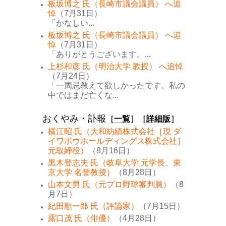
板坂博之 氏（長崎市議会議員） へ追
悼
（7月31日）
「かなしい...
板坂博之 氏（長崎市議会議員） へ追
悼
（7月31日）
「ありがとうございます。...
上杉和彦 氏（明治大学 教授） へ追悼
（7月24日）
「一周忌教えて欲しかったです。私の
中ではまだ亡くな...
おくやみ・訃報
［
一覧
］［
詳細版
］
横江昭 氏（大和紡績株式会社［現 ダ
イワボウホールディングス株式会社］
元取締役）
（8月16日）
黒木登志夫 氏（岐阜大学 元学長、東
京大学 名誉教授）
（8月28日）
山本文男 氏（元プロ野球審判員）
（8
月7日）
紀田順一郎 氏（評論家）
（7月15日）
露口茂 氏（俳優）
（4月28日）