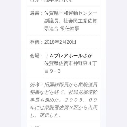
肩書：
佐賀県平和運動センター
副議長、社会民主党佐賀
県連合 常任幹事
葬儀：
2018年2月20日
会場：
ＪＡプレアホールさが
佐賀県佐賀市神野東４丁
目９−３
備考：旧国鉄職員から衆院議員
秘書などを経て、社民党県連幹
事長も務めた。２００５、０９
年には衆院選佐賀３区から出馬
し、落選した。