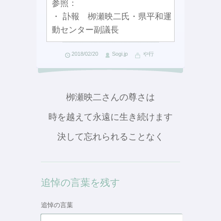
参照：
・ 訃報 栁瀬映二氏・県平和運
動センター副議長
2018/02/20
Sogi.jp
や行
栁瀬映二さんの尊さは
時を越えて永遠に生き続けます
決して忘れられることなく
追悼の言葉を残す
追悼の言葉