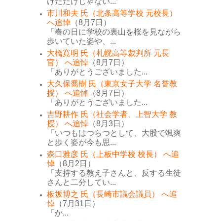
けただけじゃない...
市川和夫 氏（北条高等学校 元校長）
へ追悼
（8月7日）
「春の日に学校の裏山を桜を見ながら
歩いていた姿や、...
大橋寛明 氏（札幌高等裁判所 元長
官） へ追悼
（8月7日）
「ありがとうございました...
大久保喬樹 氏（東京女子大学 名誉教
授） へ追悼
（8月7日）
「ありがとうございました...
吉野耕作 氏（社会学者、上智大学 教
授） へ追悼
（8月3日）
「いつもはつらつとして、大股で颯爽
と歩く姿が今も思...
森口雅彦 氏（上板中学校 校長） へ追
悼
（8月2日）
「支持する教え子さんと、反する生徒
さんと二分してい...
板坂博之 氏（長崎市議会議員） へ追
悼
（7月31日）
「か...