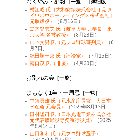
おくやみ・訃報
［
一覧
］［
詳細版
］
横江昭 氏（大和紡績株式会社［現 ダ
イワボウホールディングス株式会社］
元取締役）
（8月16日）
黒木登志夫 氏（岐阜大学 元学長、東
京大学 名誉教授）
（8月28日）
山本文男 氏（元プロ野球審判員）
（8
月7日）
紀田順一郎 氏（評論家）
（7月15日）
露口茂 氏（俳優）
（4月28日）
お別れの会
［
一覧
］
まもなく1年・一周忌
［
一覧
］
中須勇雄 氏（元水産庁長官、大日本
水産会 元会長）
（2025年8月13日）
田村隆司 氏（日本光電工業株式会社
元代表取締役専務執行役員）
（2025
年8月14日）
山田和利 氏（元プロ野球選手）
（2025年8月16日）