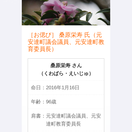
［お偲び］ 桑原栄寿 氏（元
安達町議会議員、元安達町教
育委員長）
桑原栄寿 さん
（くわばら・えいじゅ）
命日：
2016年1月16日
年齢：
96歳
肩書：
元安達町議会議員、元安
達町教育委員長