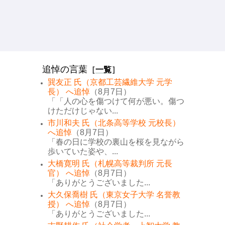
追悼の言葉
［
一覧
］
巽友正 氏（京都工芸繊維大学 元学
長） へ追悼
（8月7日）
「「人の心を傷つけて何が悪い。傷つ
けただけじゃない...
市川和夫 氏（北条高等学校 元校長）
へ追悼
（8月7日）
「春の日に学校の裏山を桜を見ながら
歩いていた姿や、...
大橋寛明 氏（札幌高等裁判所 元長
官） へ追悼
（8月7日）
「ありがとうございました...
大久保喬樹 氏（東京女子大学 名誉教
授） へ追悼
（8月7日）
「ありがとうございました...