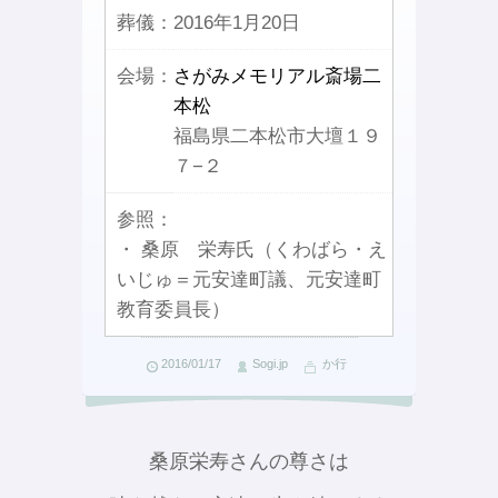
葬儀：
2016年1月20日
会場：
さがみメモリアル斎場二
本松
福島県二本松市大壇１９
７−２
参照：
・ 桑原 栄寿氏（くわばら・え
いじゅ＝元安達町議、元安達町
教育委員長）
2016/01/17
Sogi.jp
か行
桑原栄寿さんの尊さは