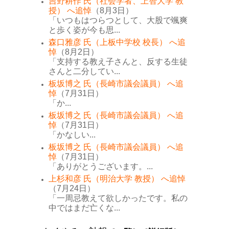
吉野耕作 氏（社会学者、上智大学 教
授） へ追悼
（8月3日）
「いつもはつらつとして、大股で颯爽
と歩く姿が今も思...
森口雅彦 氏（上板中学校 校長） へ追
悼
（8月2日）
「支持する教え子さんと、反する生徒
さんと二分してい...
板坂博之 氏（長崎市議会議員） へ追
悼
（7月31日）
「か...
板坂博之 氏（長崎市議会議員） へ追
悼
（7月31日）
「かなしい...
板坂博之 氏（長崎市議会議員） へ追
悼
（7月31日）
「ありがとうございます。...
上杉和彦 氏（明治大学 教授） へ追悼
（7月24日）
「一周忌教えて欲しかったです。私の
中ではまだ亡くな...